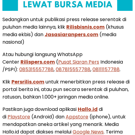
Sedangkan untuk publikasi press release serentak di
puluhan media lainnya, klik
Rilisbisnis.com
(khusus
media ekbis) dan
Jasasiaranpers.com
(media
nasional)
Atau hubungi langsung WhatsApp
Center
Rilispers.com
(
Pusat Siaran Pers
Indonesia
/PSPI):
085315557788
,
087815557788
,
08111157788
.
Klik
Persrilis.com
untuk menerbitkan press release di
portal berita ini, atau pun secara serentak di puluhan,
ratusan, bahkan 1.000+ jaringan media online.
Pastikan juga download aplikasi
Hallo.id
di
di
Playstore
(Android) dan
Appstore
(iphone), untuk
mendapatkan aneka artikel yang menarik. Media
Hallo.id dapat diakses melalui
Google News
. Terima