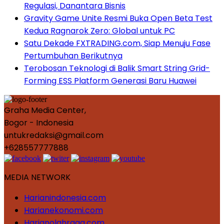
Regulasi, Danantara Bisnis
Gravity Game Unite Resmi Buka Open Beta Test
Kedua Ragnarok Zero: Global untuk PC
Satu Dekade FXTRADING.com, Siap Menuju Fase
Pertumbuhan Berikutnya
Terobosan Teknologi di Balik Smart String Grid-
Forming ESS Platform Generasi Baru Huawei
Graha Media Center,
Bogor - Indonesia
untukredaksi@gmail.com
+628557777888
MEDIA NETWORK
Harianindonesia.com
Harianekonomi.com
Harianolahraga.com