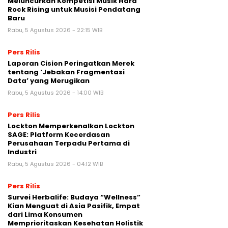
Meluncurkan Kompetisi Musik Hard
Rock Rising untuk Musisi Pendatang
Baru
Rabu, 5 Agustus 2026 - 22:15 WIB
Pers Rilis
Laporan Cision Peringatkan Merek
tentang ‘Jebakan Fragmentasi
Data’ yang Merugikan
Rabu, 5 Agustus 2026 - 14:00 WIB
Pers Rilis
Lockton Memperkenalkan Lockton
SAGE: Platform Kecerdasan
Perusahaan Terpadu Pertama di
Industri
Rabu, 5 Agustus 2026 - 04:12 WIB
Pers Rilis
Survei Herbalife: Budaya “Wellness”
Kian Menguat di Asia Pasifik, Empat
dari Lima Konsumen
Memprioritaskan Kesehatan Holistik