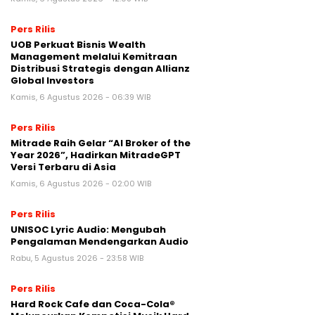
Pers Rilis
UOB Perkuat Bisnis Wealth
Management melalui Kemitraan
Distribusi Strategis dengan Allianz
Global Investors
Kamis, 6 Agustus 2026 - 06:39 WIB
Pers Rilis
Mitrade Raih Gelar “AI Broker of the
Year 2026”, Hadirkan MitradeGPT
Versi Terbaru di Asia
Kamis, 6 Agustus 2026 - 02:00 WIB
Pers Rilis
UNISOC Lyric Audio: Mengubah
Pengalaman Mendengarkan Audio
Rabu, 5 Agustus 2026 - 23:58 WIB
Pers Rilis
Hard Rock Cafe dan Coca-Cola®