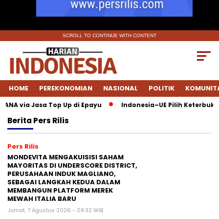
SCROLL TO CONTINUE WITH CONTENT
HOME
PEREKONOMIAN
NASIONAL
POLITIK
KOMUNIT
ANA via Jasa Top Up di Epayu
Indonesia–UE Pilih Keterbukaan
Berita
Pers Rilis
Pers Rilis
MONDEVITA MENGAKUISISI SAHAM
MAYORITAS DI UNDERSCORE DISTRICT,
PERUSAHAAN INDUK MAGLIANO,
SEBAGAI LANGKAH KEDUA DALAM
MEMBANGUN PLATFORM MEREK
MEWAH ITALIA BARU
Jumat, 7 Agustus 2026 - 09:32 WIB