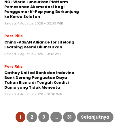
NOL World Luncurkan Platform
Pemesanan Akomodasi bagi
Penggemar K-Pop yang Berkunjung
ke Korea Selatan
Selasa, 4 Agustus 2026 - 02:00 WIB
Pers Rilis
China-ASEAN Alliance for Lifelong
Learning Resmi Diluncurkan
Selasa, 4 Agustus 2026 - 01:12 WIB
Pers Rilis
Cathay United Bank dan Indovina
Bank Dorong Penguatan Daya
Tahan Bisnis di Tengah Kondisi
Dunia yang Tidak Menentu
Selasa, 4 Agustus 2026 - 01:00 WIB
Paginasi
pos
1
2
3
…
31
Selanjutnya