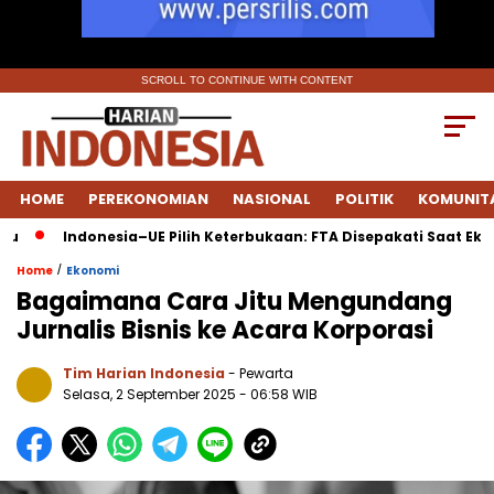
SCROLL TO CONTINUE WITH CONTENT
HOME
PEREKONOMIAN
NASIONAL
POLITIK
KOMUNIT
Indonesia–UE Pilih Keterbukaan: FTA Disepakati Saat Ekonomi Gl
/
Home
Ekonomi
Bagaimana Cara Jitu Mengundang
Jurnalis Bisnis ke Acara Korporasi
Tim Harian Indonesia
- Pewarta
Selasa, 2 September 2025
- 06:58 WIB