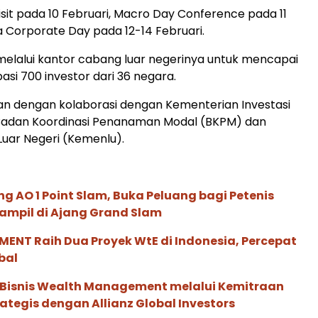
Visit pada 10 Februari, Macro Day Conference pada 11
ta Corporate Day pada 12-14 Februari.
melalui kantor cabang luar negerinya untuk mencapai
pasi 700 investor dari 36 negara.
ukan dengan kolaborasi dengan Kementerian Investasi
i/Badan Koordinasi Penanaman Modal (BKPM) dan
uar Negeri (Kemenlu).
g AO 1 Point Slam, Buka Peluang bagi Petenis
ampil di Ajang Grand Slam
ENT Raih Dua Proyek WtE di Indonesia, Percepat
bal
 Bisnis Wealth Management melalui Kemitraan
rategis dengan Allianz Global Investors