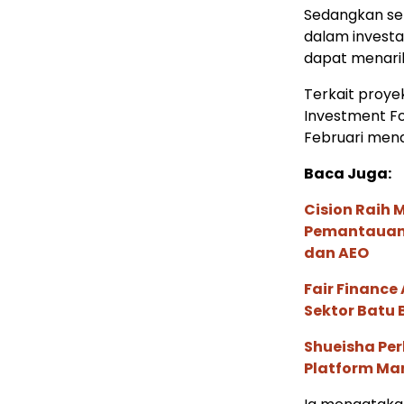
Sedangkan sek
dalam investa
dapat menarik
Terkait proye
Investment Fo
Februari men
Baca Juga:
Cision Raih
Pemantauan d
dan AEO
Fair Financ
Sektor Batu 
Shueisha Pe
Platform Ma