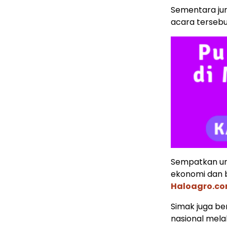
Sementara jum
acara tersebu
Sempatkan un
ekonomi dan b
Haloagro.c
Simak juga ber
nasional mela