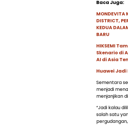
Baca Juga:
MONDEVITA 
DISTRICT, P
KEDUA DALA
BARU
HIKSEMI Tam
Skenario di
AI di Asia T
Huawei Jadi
Sementara sek
menjadi menar
menjanjikan di
“Jadi kalau di
salah satu ya
pergudangan, 