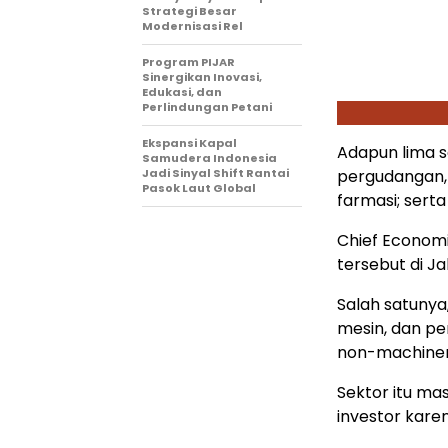
Strategi Besar
Modernisasi Rel
Program PIJAR
Sinergikan Inovasi,
Edukasi, dan
Perlindungan Petani
Ekspansi Kapal
Adapun lima se
Samudera Indonesia
Jadi Sinyal Shift Rantai
pergudangan,
Pasok Laut Global
farmasi; sert
Chief Econom
tersebut di Ja
Salah satunya
mesin, dan pe
non-machinery
Sektor itu ma
investor kare