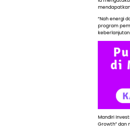
Ia mengataka
mendapatkan p
“Nah energi d
program pemer
keberlanjutan 
Mandiri Inves
Growth” dan m