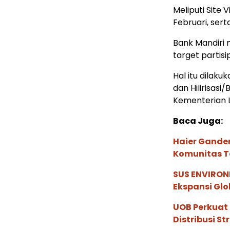
Meliputi Site 
Februari, ser
Bank Mandiri 
target partisi
Hal itu dilak
dan Hilirisas
Kementerian L
Baca Juga:
Haier Ganden
Komunitas T
SUS ENVIRONM
Ekspansi Glo
UOB Perkuat
Distribusi St