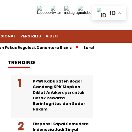
ID
ASIONAL
PERS RILIS
VIDEO
s Regulasi, Danantara Bisnis
Surat Berkop Kementerian UMKM
TRENDING
PPWI Kabupaten Bogor
Gandeng KPK Siapkan
Diklat Antikorupsi untuk
Cetak Pewarta
Berintegritas dan Sadar
Hukum
Ekspansi Kapal Samudera
Indonesia Jadi Sinyal