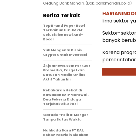
Gedung Bank Mandiri. (Dok. bankmandiri.co.id)
HARIANINDO
Berita Terkait
lima sektor ya
Top Brand Paper Bowl
Terbaik untuk UMKM:
Sektor-sektor 
Solusi Rice Bowl Anti-
Bocor
banyak beruba
Yuk Mengenal Bisnis
Karena progr
Crypto untuk Investasi
pemerintahan
24jamnews.com Perkuat
Promedia, Targetkan
Ratusan Media Online
Aktif Tahun Ini
Kebakaran Hebat di
Kawasan IMIP Morowali,
Dua Pekerja Diduga
Terjebak di Lokasi
Garuda–Pelita: Merger
Tanpa Batas Waktu
Nahkoda Baru PT KAI,
Bobby Rasyidin Siapkan