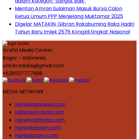
dalam Kategori ”Sangat Baik”
Mentan Amran Sulaiman Masuk Bursa Calon
Ketua Umum PPP Menjelang Muktamar 2025
Digelar MATAKIN, Gibran Rakabuming Raka Hadiri
Tahun Baru Imlek 2576 Kongzili tingkat Nasional
Graha Media Center,
Bogor - Indonesia
untukredaksi@gmail.com
+628557777888
MEDIA NETWORK
Harianindonesia.com
Harianekonomi.com
Harianolahraga.com
Harianbanten.com
Harianbogor.com