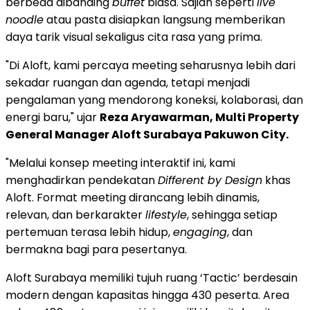
berbeda dibanding
buffet
biasa. Sajian seperti
live
noodle
atau pasta disiapkan langsung memberikan
daya tarik visual sekaligus cita rasa yang prima.
"Di Aloft, kami percaya meeting seharusnya lebih dari
sekadar ruangan dan agenda, tetapi menjadi
pengalaman yang mendorong koneksi, kolaborasi, dan
energi baru," ujar
Reza Aryawarman, Multi Property
General Manager Aloft Surabaya Pakuwon City.
"Melalui konsep meeting interaktif ini, kami
menghadirkan pendekatan
Different by Design
khas
Aloft. Format meeting dirancang lebih dinamis,
relevan, dan berkarakter
lifestyle
, sehingga setiap
pertemuan terasa lebih hidup,
engaging
, dan
bermakna bagi para pesertanya.
Aloft Surabaya memiliki tujuh ruang ‘Tactic’ berdesain
modern dengan kapasitas hingga 430 peserta. Area