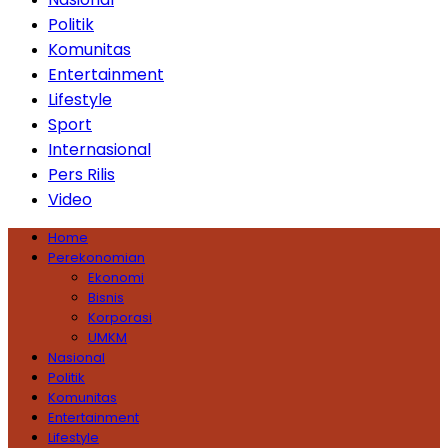
Politik
Komunitas
Entertainment
Lifestyle
Sport
Internasional
Pers Rilis
Video
Home
Perekonomian
Ekonomi
Bisnis
Korporasi
UMKM
Nasional
Politik
Komunitas
Entertainment
Lifestyle