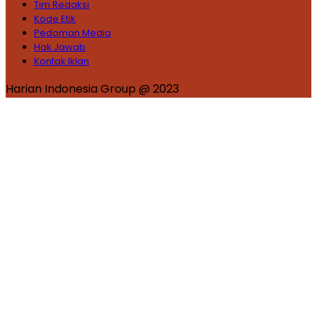
Tim Redaksi
Kode Etik
Pedoman Media
Hak Jawab
Kontak Iklan
Harian Indonesia Group @ 2023