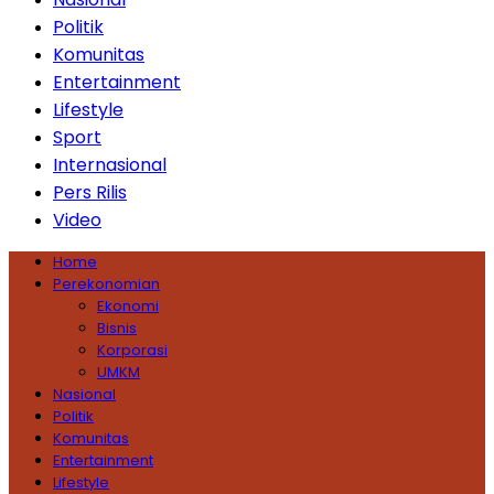
Politik
Komunitas
Entertainment
Lifestyle
Sport
Internasional
Pers Rilis
Video
Home
Perekonomian
Ekonomi
Bisnis
Korporasi
UMKM
Nasional
Politik
Komunitas
Entertainment
Lifestyle