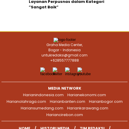
Layanan Perpusnas dalam Kategori
”Sangat Baik”
Graha Media Center,
Bogor - Indonesia
untukredaksi@gmail.com
+628557777888
MEDIA NETWORK
Harianindonesia.com
Harianekonomi.com
Harianolahraga.com
Harianbanten.com
Harianbogor.com
Hariansumedang.com
Hariankarawang.com
Hariancirebon.com
HOME
HISTORI MEDIA
TIM REDAKSI