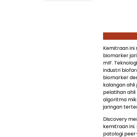
Kemitraan in
biomarker jari
mIF. Teknolog
industri biof
biomarker den
kalangan ahli 
pelatihan ahl
algoritma mik
jaringan tert
Discovery mem
kemitraan ini
patologi peer