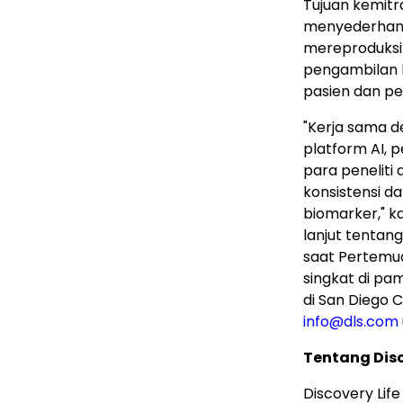
Tujuan kemitr
menyederhana
mereproduksi 
pengambilan k
pasien dan p
"Kerja sama d
platform AI, 
para peneliti
konsistensi d
biomarker," ka
lanjut tenta
saat Pertemua
singkat di pa
di San Diego C
info@dls.com
Tentang Disc
Discovery Lif