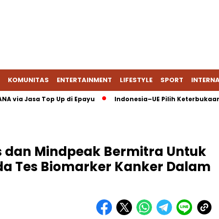
KOMUNITAS
ENTERTAINMENT
LIFESTYLE
SPORT
INTERN
DANA via Jasa Top Up di Epayu
Indonesia–UE Pilih Keterbukaa
es dan Mindpeak Bermitra Untuk
ada Tes Biomarker Kanker Dalam