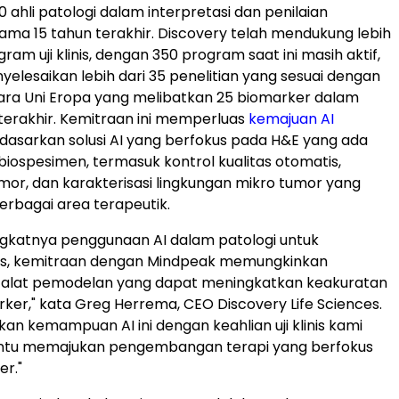
00 ahli patologi dalam interpretasi dan penilaian
ama 15 tahun terakhir. Discovery telah mendukung lebih
gram uji klinis, dengan 350 program saat ini masih aktif,
yelesaikan lebih dari 35 penelitian yang sesuai dengan
gara Uni Eropa yang melibatkan 25 biomarker dalam
erakhir. Kemitraan ini memperluas
kemajuan AI
dasarkan solusi AI yang berfokus pada H&E yang ada
 biospesimen, termasuk kontrol kualitas otomatis,
tumor, dan karakterisasi lingkungan mikro tumor yang
berbagai area terapeutik.
ngkatnya penggunaan AI dalam patologi untuk
inis, kemitraan dengan Mindpeak memungkinkan
t-alat pemodelan yang dapat meningkatkan keakuratan
arker," kata Greg Herrema, CEO Discovery Life Sciences.
n kemampuan AI ini dengan keahlian uji klinis kami
tu memajukan pengembangan terapi yang berfokus
r."