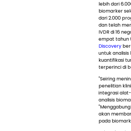
lebih dari 6.0
biomarker sel
dari 2.000 pro
dan telah men
IVDR di 16 ne
empat tahun t
Discovery
ber
untuk analisis
kuantifikasi 
terperinci di 
"Seiring meni
penelitian kl
integrasi ala
analisis biom
"Menggabungka
akan memban
pada biomarke