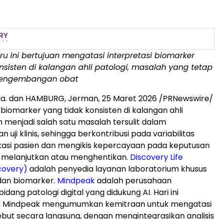
u ini bertujuan mengatasi interpretasi biomarker
nsisten di kalangan ahli patologi, masalah yang tetap
engembangan obat
Ala. dan HAMBURG
,
Jerman, 25 Maret 2026
/PRNewswire/
 biomarker yang tidak konsisten di kalangan ahli
h menjadi salah satu masalah tersulit dalam
ji klinis, sehingga berkontribusi pada variabilitas
ikasi pasien dan mengikis kepercayaan pada keputusan
k melanjutkan atau menghentikan.
Discovery Life
covery)
adalah penyedia layanan laboratorium khusus
dan biomarker.
Mindpeak
adalah perusahaan
idang patologi digital yang didukung AI. Hari ini
n Mindpeak mengumumkan kemitraan untuk mengatasi
but secara langsung, dengan mengintegrasikan analisis