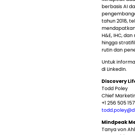
berbasis AI d
pengembangan 
tahun 2018, t
mendapatkan w
H&E, IHC, dan 
hingga stratif
rutin dan pene
Untuk informas
di LinkedIn.
Discovery Li
Todd Poley
Chief Marketi
+1 256 505 15
todd.poley@d
Mindpeak M
Tanya von Ahl