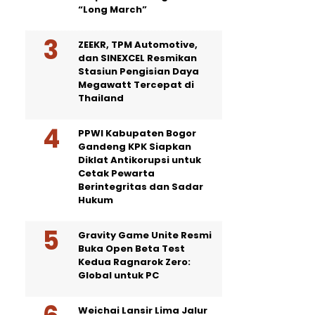
“Long March”
ZEEKR, TPM Automotive,
dan SINEXCEL Resmikan
Stasiun Pengisian Daya
Megawatt Tercepat di
Thailand
PPWI Kabupaten Bogor
Gandeng KPK Siapkan
Diklat Antikorupsi untuk
Cetak Pewarta
Berintegritas dan Sadar
Hukum
Gravity Game Unite Resmi
Buka Open Beta Test
Kedua Ragnarok Zero:
Global untuk PC
Weichai Lansir Lima Jalur