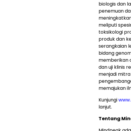
biologis dan 
penemuan dan
meningkatkan 
meliputi spesi
toksikologi p
produk dan kea
serangkaian l
bidang genomik
memberikan d
dan uji klinis
menjadi mitra
pengembangan 
memajukan il
Kunjungi
www.
lanjut.
Tentang Mi
Mindpeak adal