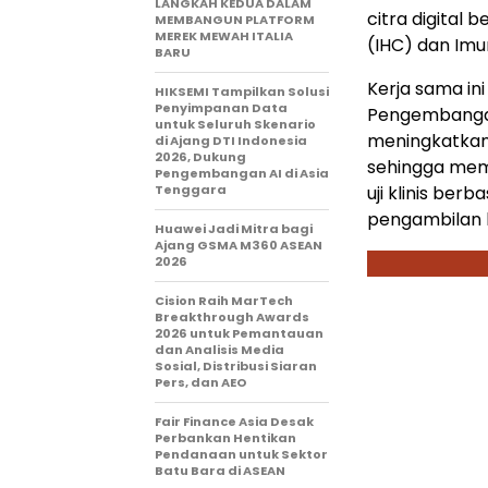
LANGKAH KEDUA DALAM
citra digital 
MEMBANGUN PLATFORM
MEREK MEWAH ITALIA
(IHC) dan Imun
BARU
Kerja sama in
HIKSEMI Tampilkan Solusi
Penyimpanan Data
Pengembangan 
untuk Seluruh Skenario
meningkatkan 
di Ajang DTI Indonesia
2026, Dukung
sehingga memb
Pengembangan AI di Asia
Tenggara
uji klinis be
pengambilan 
Huawei Jadi Mitra bagi
Ajang GSMA M360 ASEAN
2026
Cision Raih MarTech
Breakthrough Awards
2026 untuk Pemantauan
dan Analisis Media
Sosial, Distribusi Siaran
Pers, dan AEO
Fair Finance Asia Desak
Perbankan Hentikan
Pendanaan untuk Sektor
Batu Bara di ASEAN