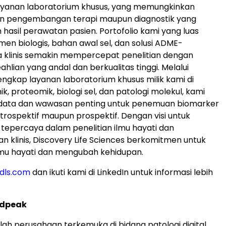
layanan laboratorium khusus, yang memungkinkan
 pengembangan terapi maupun diagnostik yang
hasil perawatan pasien. Portofolio kami yang luas
men biologis, bahan awal sel, dan solusi ADME-
ra klinis semakin mempercepat penelitian dengan
hlian yang andal dan berkualitas tinggi. Melalui
engkap layanan laboratorium khusus milik kami di
, proteomik, biologi sel, dan patologi molekul, kami
ata dan wawasan penting untuk penemuan biomarker
 retrospektif maupun prospektif. Dengan visi untuk
 tepercaya dalam penelitian ilmu hayati dan
klinis, Discovery Life Sciences berkomitmen untuk
mu hayati dan mengubah kehidupan.
dls.com
dan ikuti kami di LinkedIn untuk informasi lebih
ndpeak
ah perusahaan terkemuka di bidang patologi digital