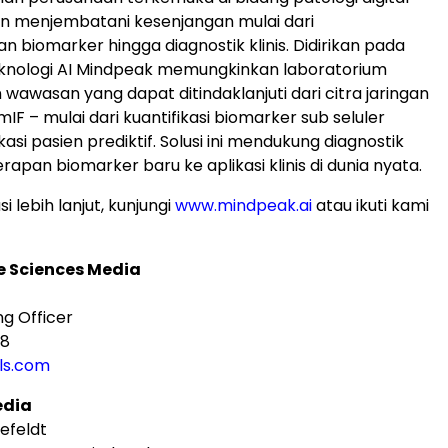
an menjembatani kesenjangan mulai dari
biomarker hingga diagnostik klinis. Didirikan pada
eknologi AI Mindpeak memungkinkan laboratorium
awasan yang dapat ditindaklanjuti dari citra jaringan
mIF – mulai dari kuantifikasi biomarker sub seluler
ikasi pasien prediktif. Solusi ini mendukung diagnostik
rapan biomarker baru ke aplikasi klinis di dunia nyata.
i lebih lanjut, kunjungi
www.mindpeak.ai
atau ikuti kami
fe Sciences Media
ng Officer
78
ls.com
edia
efeldt