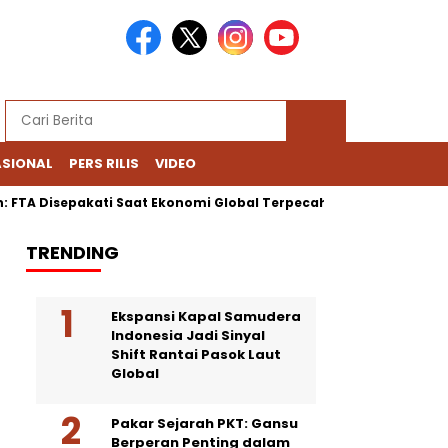
ASIONAL
PERS RILIS
VIDEO
n: FTA Disepakati Saat Ekonomi Global Terpecah
Era Baru Ta
TRENDING
Ekspansi Kapal Samudera
Indonesia Jadi Sinyal
Shift Rantai Pasok Laut
Global
Pakar Sejarah PKT: Gansu
Berperan Penting dalam