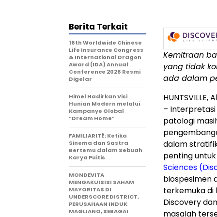
Berita Terkait
16th Worldwide Chinese
Life Insurance Congress
Kemitraan bar
& International Dragon
Award (IDA) Annual
yang tidak ko
Conference 2026 Resmi
ada dalam p
Digelar
HUNTSVILLE, 
Himel Hadirkan Visi
Hunian Modern melalui
– Interpretasi
Kampanye Global
“Dream Home”
patologi masi
pengembangan u
FAMILIARITÉ: Ketika
dalam stratif
Sinema dan Sastra
Bertemu dalam Sebuah
penting untu
Karya Puitis
Sciences (Dis
MONDEVITA
biospesimen 
MENGAKUISISI SAHAM
terkemuka di b
MAYORITAS DI
UNDERSCORE DISTRICT,
Discovery da
PERUSAHAAN INDUK
MAGLIANO, SEBAGAI
masalah terse