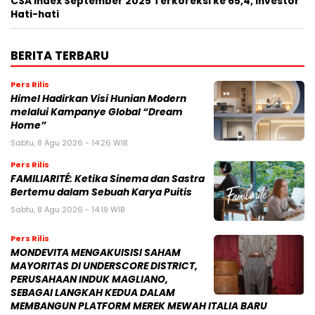
CSA Index September 2025 Terkoreksi ke 65,4, Investor
Hati-hati
BERITA TERBARU
Pers Rilis
Himel Hadirkan Visi Hunian Modern
melalui Kampanye Global “Dream
Home”
Sabtu, 8 Agu 2026 - 14:26 WIB
Pers Rilis
FAMILIARITÉ: Ketika Sinema dan Sastra
Bertemu dalam Sebuah Karya Puitis
Sabtu, 8 Agu 2026 - 14:19 WIB
Pers Rilis
MONDEVITA MENGAKUISISI SAHAM
MAYORITAS DI UNDERSCORE DISTRICT,
PERUSAHAAN INDUK MAGLIANO,
SEBAGAI LANGKAH KEDUA DALAM
MEMBANGUN PLATFORM MEREK MEWAH ITALIA BARU