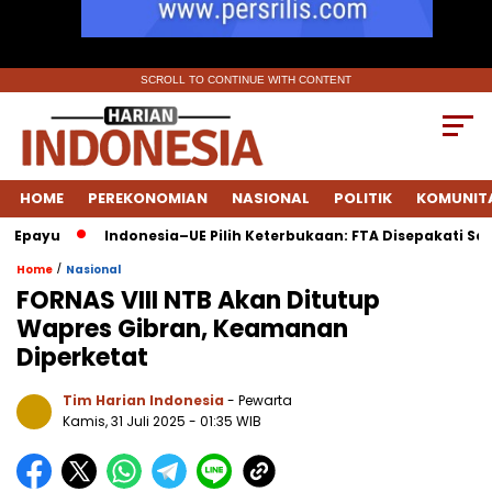
SCROLL TO CONTINUE WITH CONTENT
HOME
PEREKONOMIAN
NASIONAL
POLITIK
KOMUNIT
u
Indonesia–UE Pilih Keterbukaan: FTA Disepakati Saat Eko
/
Home
Nasional
FORNAS VIII NTB Akan Ditutup
Wapres Gibran, Keamanan
Diperketat
Tim Harian Indonesia
- Pewarta
Kamis, 31 Juli 2025
- 01:35 WIB