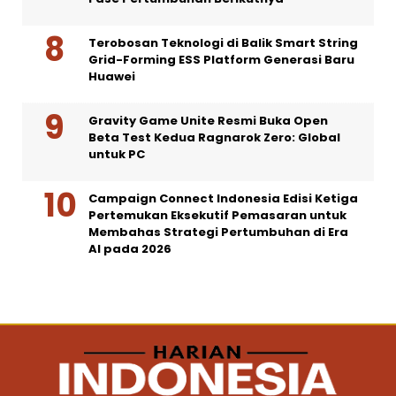
Terobosan Teknologi di Balik Smart String
Grid-Forming ESS Platform Generasi Baru
Huawei
Gravity Game Unite Resmi Buka Open
Beta Test Kedua Ragnarok Zero: Global
untuk PC
Campaign Connect Indonesia Edisi Ketiga
Pertemukan Eksekutif Pemasaran untuk
Membahas Strategi Pertumbuhan di Era
AI pada 2026