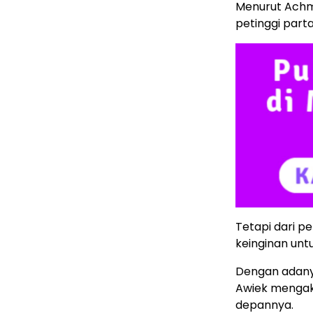
Menurut Achma
petinggi part
Tetapi dari pe
keinginan unt
Dengan adanya
Awiek mengak
depannya.