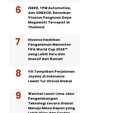
ZEEKR, TPM Automotive,
dan SINEXCEL Resmikan
Stasiun Pengisian Daya
Megawatt Tercepat di
Thailand
Hisense Hadirkan
Pengalaman Menonton
FIFA World Cup 2026™
yang Lebih Seru dan
Imersif dari Rumah
Yili Tampilkan Perjalanan
Joyday di Indonesia
Lewat Tur Virtual Global
Weichai Lansir Lima Jalur
Pengembangan
Teknologi secara Global:
Menuju Masa Depan yang
Lebih Hijau dan Cerdas