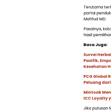
Terutama terk
partai pendu
Mahfud MD.
Pasalnya, kat
hasil pemilih
Baca Juga:
Survei Herba
Pasifik, Em
Kesehatan Ho
PCG Global 
Peluang dari
Mintoak Men
ICC Loyalty 
Jika putusan 