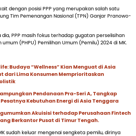
ait dengan posisi PPP yang merupakan salah satu
kung Tim Pemenangan Nasional (TPN) Ganjar Pranowo-
a dia, PPP masih fokus terhadap gugatan perselisihan
an umum (PHPU) Pemilihan Umum (Pemilu) 2024 di MK.
life: Budaya “Wellness” Kian Menguat di Asia
pat dari Lima Konsumen Memprioritaskan
listik
Rampungkan Pendanaan Pra-Seri A, Tangkap
 Pesatnya Kebutuhan Energi di Asia Tenggara
gumumkan Akuisisi terhadap Perusahaan Fintech
yang Berkantor Pusat di Timur Tengah.
MK sudah keluar mengenai sengketa pemilu, dirinya