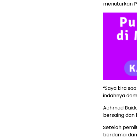
menuturkan P
“Saya kira soal
indahnya demok
Achmad Baido
bersaing dan 
Setelah pemil
berdamai dan