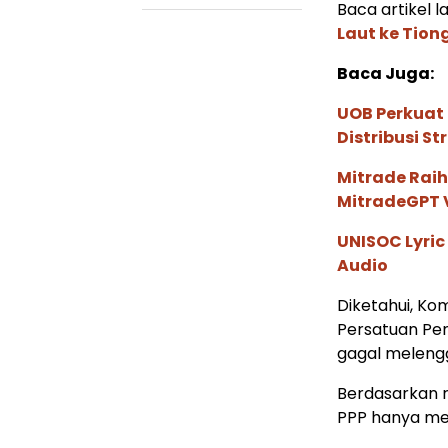
Baca artikel la
Laut ke Tion
Baca Juga:
UOB Perkuat
Distribusi St
Mitrade Raih
MitradeGPT V
UNISOC Lyri
Audio
Diketahui, Ko
Persatuan Pe
gagal meleng
Berdasarkan r
PPP hanya me