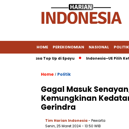
HOME
PEREKONOMIAN
NASIONAL
POLITIK
ai DANA via Jasa Top Up di Epayu
Indonesia–UE Pilih Keterbuk
Home
Politik
/
Gagal Masuk Senayan, 
Kemungkinan Kedatan
Gerindra
Tim Harian Indonesia
- Pewarta
Senin, 25 Maret 2024
- 13:50 WIB