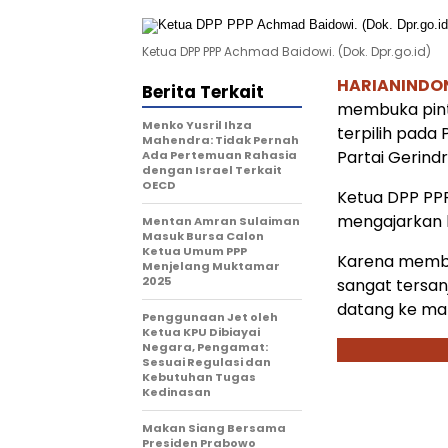
Ketua DPP PPP Achmad Baidowi. (Dok. Dpr.go.id)
HARIANINDO
Berita Terkait
membuka pint
Menko Yusril Ihza
terpilih pada
Mahendra: Tidak Pernah
Partai Gerind
Ada Pertemuan Rahasia
dengan Israel Terkait
OECD
Ketua DPP PP
mengajarkan b
Mentan Amran Sulaiman
Masuk Bursa Calon
Ketua Umum PPP
Karena membuk
Menjelang Muktamar
2025
sangat tersan
datang ke ma
Penggunaan Jet oleh
Ketua KPU Dibiayai
Negara, Pengamat:
Sesuai Regulasi dan
Kebutuhan Tugas
Kedinasan
Makan Siang Bersama
Presiden Prabowo