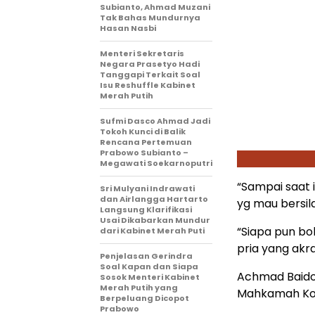
Subianto, Ahmad Muzani
Tak Bahas Mundurnya
Hasan Nasbi
Menteri Sekretaris
Negara Prasetyo Hadi
Tanggapi Terkait Soal
Isu Reshuffle Kabinet
Merah Putih
Sufmi Dasco Ahmad Jadi
Tokoh Kunci di Balik
Rencana Pertemuan
Prabowo Subianto –
Megawati Soekarnoputri
“Sampai saat 
Sri Mulyani Indrawati
dan Airlangga Hartarto
yg mau bersil
Langsung Klarifikasi
Usai Dikabarkan Mundur
“Siapa pun bol
dari Kabinet Merah Puti
pria yang akr
Penjelasan Gerindra
Soal Kapan dan Siapa
Achmad Baidow
Sosok Menteri Kabinet
Merah Putih yang
Mahkamah Kons
Berpeluang Dicopot
Prabowo