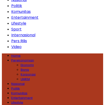
Politik
Komunitas
Entertainment
Lifestyle
Sport
Internasional
Pers Rilis
Video
Home
Perekonomian
Ekonomi
Bisnis
Korporasi
UMKM
Nasional
Politik
Komunitas
Entertainment
Lifestyle