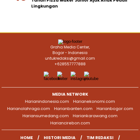
Tahun Pizza Maker Junior Ajak Anak Peduli
Lingkungan
Graha Media Center,
Bogor - Indonesia
untukredaksi@gmail.com
+628557777888
MEDIA NETWORK
Harianindonesia.com
Harianekonomi.com
Harianolahraga.com
Harianbanten.com
Harianbogor.com
Hariansumedang.com
Hariankarawang.com
Hariancirebon.com
HOME
HISTORI MEDIA
TIM REDAKSI