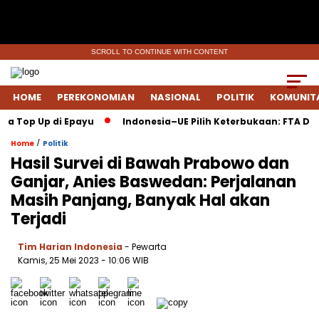
SCROLL TO CONTINUE WITH CONTENT
HOME
PEREKONOMIAN
NASIONAL
POLITIK
KOMUNIT
 Top Up di Epayu
Indonesia–UE Pilih Keterbukaan: FTA Disep
/
Home
Politik
Hasil Survei di Bawah Prabowo dan
Ganjar, Anies Baswedan: Perjalanan
Masih Panjang, Banyak Hal akan
Terjadi
Tim Harian Indonesia
- Pewarta
Kamis, 25 Mei 2023
- 10:06 WIB