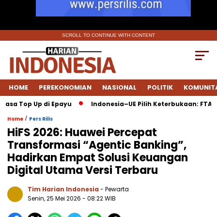
SCROLL TO CONTINUE WITH CONTENT
HOME
PEREKONOMIAN
NASIONAL
POLITIK
KOMUNIT
Top Up di Epayu
Indonesia–UE Pilih Keterbukaan: FTA Disepak
/
Home
Pers Rilis
HiFS 2026: Huawei Percepat
Transformasi “Agentic Banking”,
Hadirkan Empat Solusi Keuangan
Digital Utama Versi Terbaru
Tim Harian Indonesia
- Pewarta
Senin, 25 Mei 2026
- 08:22 WIB