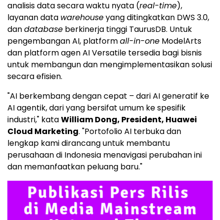
analisis data secara waktu nyata (
real-time
),
layanan data
warehouse
yang ditingkatkan DWS 3.0,
dan
database
berkinerja tinggi TaurusDB. Untuk
pengembangan AI, platform
all-in-one
ModelArts
dan platform agen AI Versatile tersedia bagi bisnis
untuk membangun dan mengimplementasikan solusi
secara efisien.
"AI berkembang dengan cepat – dari AI generatif ke
AI agentik, dari yang bersifat umum ke spesifik
industri," kata
William Dong
, President, Huawei
Cloud Marketing
. "Portofolio AI terbuka dan
lengkap kami dirancang untuk membantu
perusahaan di Indonesia menavigasi perubahan ini
dan memanfaatkan peluang baru."