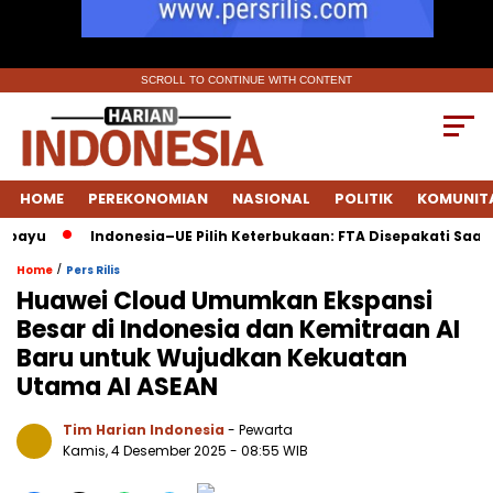
SCROLL TO CONTINUE WITH CONTENT
HOME
PEREKONOMIAN
NASIONAL
POLITIK
KOMUNIT
Indonesia–UE Pilih Keterbukaan: FTA Disepakati Saat Ekonomi Gl
/
Home
Pers Rilis
Huawei Cloud Umumkan Ekspansi
Besar di Indonesia dan Kemitraan AI
Baru untuk Wujudkan Kekuatan
Utama AI ASEAN
Tim Harian Indonesia
- Pewarta
Kamis, 4 Desember 2025
- 08:55 WIB