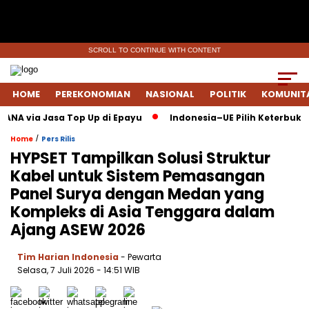
SCROLL TO CONTINUE WITH CONTENT
HOME
PEREKONOMIAN
NASIONAL
POLITIK
KOMUNIT
ANA via Jasa Top Up di Epayu
Indonesia–UE Pilih Keterbukaan:
/
Home
Pers Rilis
HYPSET Tampilkan Solusi Struktur
Kabel untuk Sistem Pemasangan
Panel Surya dengan Medan yang
Kompleks di Asia Tenggara dalam
Ajang ASEW 2026
Tim Harian Indonesia
- Pewarta
Selasa, 7 Juli 2026
- 14:51 WIB