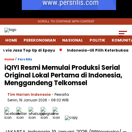
SCROLL TO CONTINUE WITH CONTENT
HOME
PEREKONOMIAN
NASIONAL
POLITIK
KOMUNIT
ia Jasa Top Up di Epayu
Indonesia–UE Pilih Keterbukaan: FTA
/
Home
Pers Rilis
iQIYI Resmi Memulai Produksi Serial
Original Lokal Pertama di Indonesia,
Menggandeng Telkomsel
Tim Harian Indonesia
- Pewarta
Senin, 19 Januari 2026
- 08:02 WIB
JAKARTA, Indonesia, 19 Januari, 2026 /PRNewswire/ —