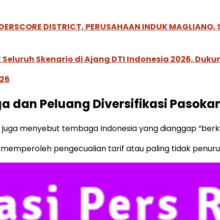
NDERSCORE DISTRICT, PERUSAHAAN INDUK MAGLIANO
Seluruh Skenario di Ajang DTI Indonesia 2026, Duk
026
 dan Peluang Diversifikasi Pasokan
uga menyebut tembaga Indonesia yang dianggap “berkual
emperoleh pengecualian tarif atau paling tidak penuruna