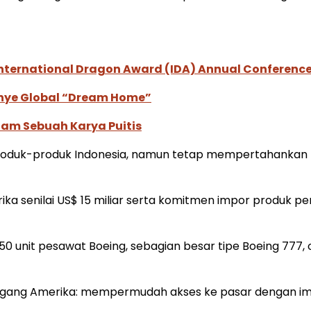
International Dragon Award (IDA) Annual Conference
anye Global “Dream Home”
lam Sebuah Karya Puitis
 produk-produk Indonesia, namun tetap mempertahankan t
a senilai US$ 15 miliar serta komitmen impor produk pe
 unit pesawat Boeing, sebagian besar tipe Boeing 777, 
dagang Amerika: mempermudah akses ke pasar dengan imb