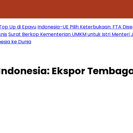
 Top Up di Epayu
Indonesia–UE Pilih Keterbukaan: FTA Dis
nis
Surat Berkop Kementerian UMKM untuk Istri Menteri 
esia ke Dunia
ndonesia: Ekspor Tembaga