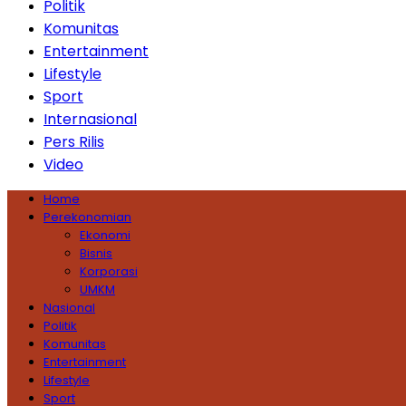
Politik
Komunitas
Entertainment
Lifestyle
Sport
Internasional
Pers Rilis
Video
Home
Perekonomian
Ekonomi
Bisnis
Korporasi
UMKM
Nasional
Politik
Komunitas
Entertainment
Lifestyle
Sport