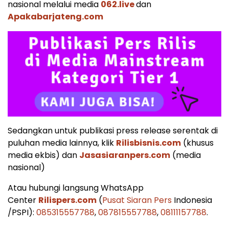
nasional melalui media
062.live
dan
Apakabarjateng.com
Sedangkan untuk publikasi press release serentak di
puluhan media lainnya, klik
Rilisbisnis.com
(khusus
media ekbis) dan
Jasasiaranpers.com
(media
nasional)
Atau hubungi langsung WhatsApp
Center
Rilispers.com
(
Pusat Siaran Pers
Indonesia
/PSPI):
085315557788
,
087815557788
,
08111157788
.