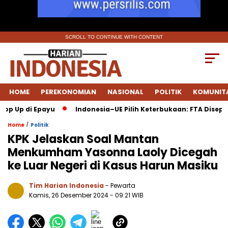
SCROLL TO CONTINUE WITH CONTENT
HOME
PEREKONOMIAN
NASIONAL
POLITIK
KOMUNIT
 Up di Epayu
Indonesia–UE Pilih Keterbukaan: FTA Disepakat
/
Home
Politik
KPK Jelaskan Soal Mantan
Menkumham Yasonna Laoly Dicegah
ke Luar Negeri di Kasus Harun Masiku
Tim Harian Indonesia
- Pewarta
Kamis, 26 Desember 2024
- 09:21 WIB