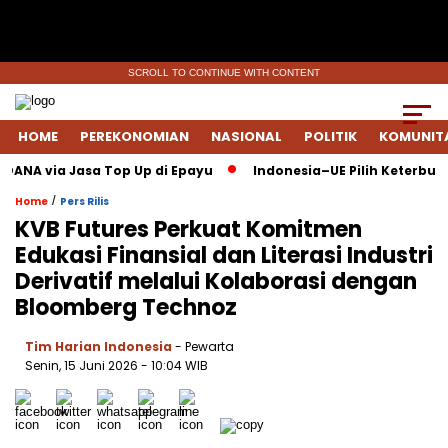
SCROLL TO CONTINUE WITH CONTENT
HOME
PEREKONOMIAN
NASIONAL
POLITIK
KOMUNIT
DANA via Jasa Top Up di Epayu
Indonesia–UE Pilih Keterbukaa
/
Home
Pers Rilis
KVB Futures Perkuat Komitmen
Edukasi Finansial dan Literasi Industri
Derivatif melalui Kolaborasi dengan
Bloomberg Technoz
Tim Harian Indonesia
- Pewarta
Senin, 15 Juni 2026
- 10:04 WIB