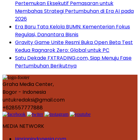
Pertemukan Eksekutif Pemasaran untuk
Membahas Strategi Pertumbuhan di Era AI pada
2026
Era Baru Tata Kelola BUMN: Kementerian Fokus
Regulasi, Danantara Bisnis
Gravity Game Unite Resmi Buka Open Beta Test
Kedua Ragnarok Zero: Global untuk PC
Satu Dekade FXTRADING.com, Siap Menuju Fase
Pertumbuhan Berikutnya
Graha Media Center,
Bogor - Indonesia
untukredaksi@gmail.com
+628557777888
MEDIA NETWORK
Harianindonesia.com