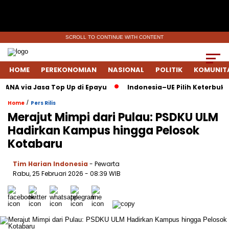
SCROLL TO CONTINUE WITH CONTENT
HOME
PEREKONOMIAN
NASIONAL
POLITIK
KOMUNIT
NA via Jasa Top Up di Epayu
Indonesia–UE Pilih Keterbukaan:
/
Home
Pers Rilis
Merajut Mimpi dari Pulau: PSDKU ULM
Hadirkan Kampus hingga Pelosok
Kotabaru
Tim Harian Indonesia
- Pewarta
Rabu, 25 Februari 2026
- 08:39 WIB