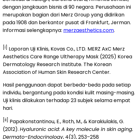
dengan jangkauan bisnis di 90 negara. Perusahaan ini
merupakan bagian dari Merz Group yang didirikan
pada 1908 dan berkantor pusat di Frankfurt, Jerman.
Informasi selengkapnya:
merzaesthetics.com
.
[i]
Laporan Uji Klinis, Kovas Co., LTD. MERZ AxC Merz
Aesthetics Care Range Ultherapy Mask (2025) Korea
Dermatology Research Institute. The Korean
Association of Human Skin Research Center.
Hasil penggunaan dapat berbeda-beda pada setiap
individu, bergantung pada kondisi kulit masing-masing.
Uji klinis dilakukan terhadap 23 subjek selama empat
hari.
[ii]
Papakonstantinou, E., Roth, M., & Karakiulakis, G.
(2012).
Hyaluronic acid: A key molecule in skin aging.
Dermato–Endocrinology
, 4(3), 253–258