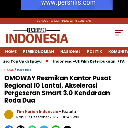
SCROLL TO CONTINUE WITH CONTENT
HOME
PEREKONOMIAN
NASIONAL
POLITIK
KOMUNIT
asa Top Up di Epayu
Indonesia–UE Pilih Keterbukaan: FTA Di
/
Home
Pers Rilis
OMOWAY Resmikan Kantor Pusat
Regional 10 Lantai, Akselerasi
Pergeseran Smart 3.0 Kendaraan
Roda Dua
Tim Harian Indonesia
- Pewarta
Rabu, 17 Desember 2025
- 06:46 WIB