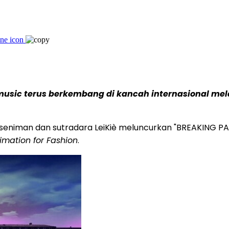
music terus berkembang di kancah internasional mel
 seniman dan sutradara LeiKiè meluncurkan "BREAKING P
mation for Fashion
.