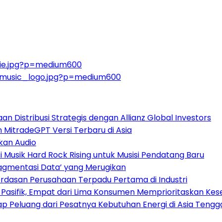
Kie.jpg?p=medium600
Pmusic_logo.jpg?p=medium600
 Distribusi Strategis dengan Allianz Global Investors
n MitradeGPT Versi Terbaru di Asia
kan Audio
Musik Hard Rock Rising untuk Musisi Pendatang Baru
ragmentasi Data’ yang Merugikan
dasan Perusahaan Terpadu Pertama di Industri
a Pasifik, Empat dari Lima Konsumen Memprioritaskan Kese
 Peluang dari Pesatnya Kebutuhan Energi di Asia Tengg