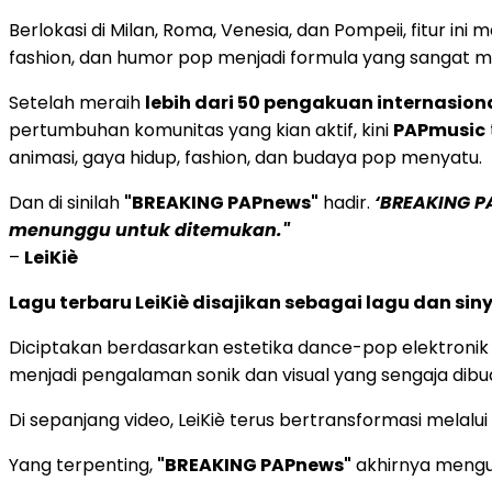
Berlokasi di Milan, Roma, Venesia, dan Pompeii, fitur 
fashion, dan humor pop menjadi formula yang sangat mu
Setelah meraih
lebih dari 50 pengakuan internasion
pertumbuhan komunitas yang kian aktif, kini
PAPmusic
animasi, gaya hidup, fashion, dan budaya pop menyatu.
Dan di sinilah
"BREAKING PAPnews"
hadir.
‘BREAKING P
menunggu untuk ditemukan."
–
LeiKiè
Lagu terbaru LeiKiè disajikan sebagai lagu dan sin
Diciptakan berdasarkan estetika dance-pop elektronik be
menjadi pengalaman sonik dan visual yang sengaja dibuat
Di sepanjang video, LeiKiè terus bertransformasi melal
Yang terpenting,
"BREAKING PAPnews"
akhirnya mengu