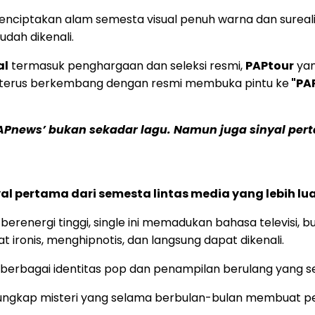
ini menciptakan alam semesta visual penuh warna dan sur
dah dikenali.
al
termasuk penghargaan dan seleksi resmi,
PAPtour
yan
terus berkembang dengan resmi membuka pintu ke
"PA
APnews’ bukan sekadar lagu. Namun juga sinyal pert
yal pertama dari semesta lintas media yang lebih lua
renergi tinggi, single ini memadukan bahasa televisi, bud
 ironis, menghipnotis, dan langsung dapat dikenali.
ui berbagai identitas pop dan penampilan berulang yang s
ngkap misteri yang selama berbulan-bulan membuat pen