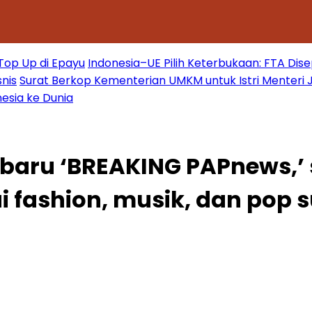
 Top Up di Epayu
Indonesia–UE Pilih Keterbukaan: FTA Dis
nis
Surat Berkop Kementerian UMKM untuk Istri Menteri 
esia ke Dunia
baru ‘BREAKING PAPnews,’
fashion, musik, dan pop s