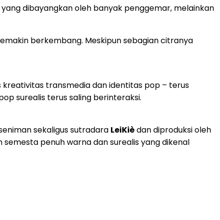
i yang dibayangkan oleh banyak penggemar, melainkan
g semakin berkembang. Meskipun sebagian citranya
 kreativitas transmedia dan identitas pop – terus
 surealis terus saling berinteraksi.
 seniman sekaligus sutradara
LeiKiè
dan diproduksi oleh
am semesta penuh warna dan surealis yang dikenal