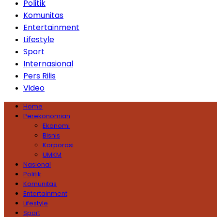
Politik
Komunitas
Entertainment
Lifestyle
Sport
Internasional
Pers Rilis
Video
Home
Perekonomian
Ekonomi
Bisnis
Korporasi
UMKM
Nasional
Politik
Komunitas
Entertainment
Lifestyle
Sport