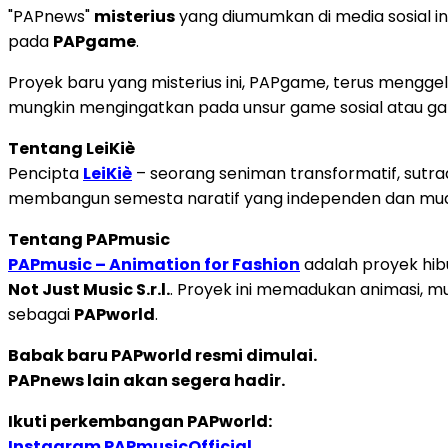
"PAPnews"
misterius
yang diumumkan di media sosial in
pada
PAPgame
.
Proyek baru yang misterius ini, PAPgame, terus mengg
mungkin mengingatkan pada unsur game sosial atau game
Tentang LeiKiè
Pencipta
LeiKiè
– seorang seniman transformatif, sutrad
membangun semesta naratif yang independen dan mudah di
Tentang PAPmusic
PAPmusic – Animation for Fashion
adalah proyek hibu
Not Just Music S.r.l.
. Proyek ini memadukan animasi, mu
sebagai
PAPworld
.
Babak baru PAPworld resmi dimulai.
PAPnews lain akan segera hadir.
Ikuti perkembangan PAPworld:
Instagram PAPmusicOfficial