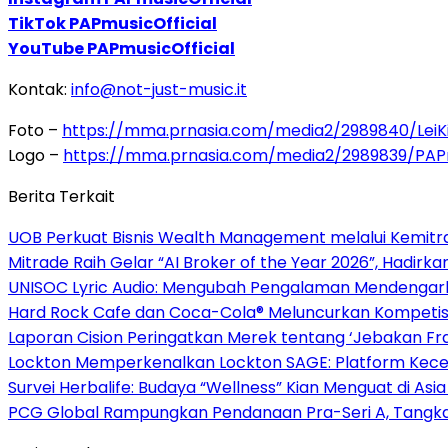
TikTok PAPmusicOfficial
YouTube PAPmusicOfficial
Kontak:
info@not-just-music.it
Foto –
https://mma.prnasia.com/media2/2989840/Lei
Logo –
https://mma.prnasia.com/media2/2989839/PA
Berita Terkait
UOB Perkuat Bisnis Wealth Management melalui Kemitraan
Mitrade Raih Gelar “AI Broker of the Year 2026”, Hadirka
UNISOC Lyric Audio: Mengubah Pengalaman Mendengar
Hard Rock Cafe dan Coca-Cola® Meluncurkan Kompetisi 
Laporan Cision Peringatkan Merek tentang ‘Jebakan F
Lockton Memperkenalkan Lockton SAGE: Platform Kecer
Survei Herbalife: Budaya “Wellness” Kian Menguat di Asi
PCG Global Rampungkan Pendanaan Pra-Seri A, Tangkap