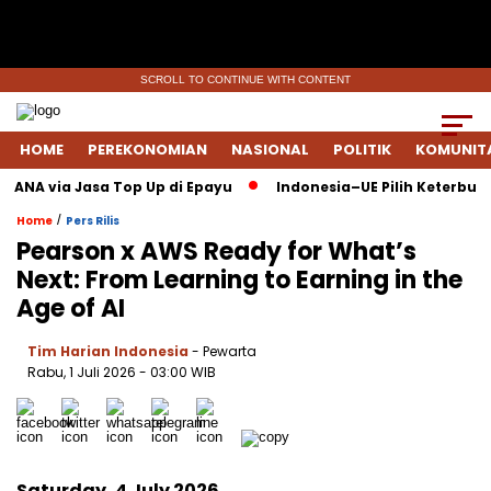
SCROLL TO CONTINUE WITH CONTENT
HOME
PEREKONOMIAN
NASIONAL
POLITIK
KOMUNIT
DANA via Jasa Top Up di Epayu
Indonesia–UE Pilih Keterbukaan
/
Home
Pers Rilis
Pearson x AWS Ready for What’s
Next: From Learning to Earning in the
Age of AI
Tim Harian Indonesia
- Pewarta
Rabu, 1 Juli 2026
- 03:00 WIB
Saturday, 4 July 2026