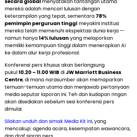
secara global
menyatakan tantangan utama
mereka adalah mencari lulusan dengan
keterampilan yang tepat, sementara
78%
pemimpin perguruan tinggi
meyakini institusi
mereka telah memenuhi ekspektasi dunia kerja —
namun hanya
14% lulusan
yang melaporkan
memiliki kemampuan tinggi dalam menerapkan AI
ke dalam alur kerja profesional.
Konferensi pers khusus akan berlangsung
pukul
10.20 – 11.00 WIB
di
JW Marriott Business
Centre
, di mana narasumber akan memaparkan
temuan-temuan utama dan menjawab pertanyaan
media seputar laporan ini. Teh dan kudapan ringan
akan disediakan sebelum sesi konferensi pers
dimulai.
Silakan unduh dan simak Media Kit in
i
, yang
mencakup: agenda acara, kesempatan wawancara,
dan draf siaran pers.