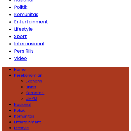
Politik
Komunitas
Entertainment
Lifestyle
Sport
Internasional
Pers Rilis
Video
Home
Perekonomian
Ekonomi
Bisnis
Korporasi
UMKM
Nasional
Politik
Komunitas
Entertainment
Lifestyle