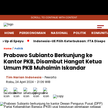
SCROLL TO CONTINUE WITH CONTENT
HOME
PEREKONOMIAN
NASIONAL
POLITIK
KOMUNIT
Up di Epayu
Indonesia–UE Pilih Keterbukaan: FTA Disepakati
/
Home
Politik
Prabowo Subianto Berkunjung ke
Kantor PKB, Disambut Hangat Ketua
Umum PKB Muhaimin Iskandar
Tim Harian Indonesia
- Pewarta
Rabu, 24 April 2024
- 21:06 WIB