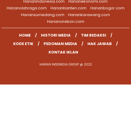
Harianindonesia.com
Harianekonomi.com
Harianolahraga.com
Harianbanten.com
Harianbogor.com
Hariansumedang.com
Hariankarawang.com
Hariancirebon.com
HOME
HISTORI MEDIA
TIM REDAKSI
KODE ETIK
PEDOMAN MEDIA
HAK JAWAB
KONTAK IKLAN
HARIAN INDONESIA GROUP @ 2023