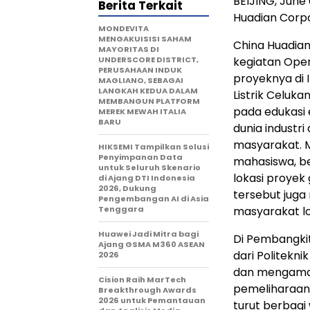
BEIJING, June 
Berita Terkait
Huadian Corpo
MONDEVITA
MENGAKUISISI SAHAM
China Huadian
MAYORITAS DI
UNDERSCORE DISTRICT,
kegiatan Ope
PERUSAHAAN INDUK
proyeknya di 
MAGLIANO, SEBAGAI
LANGKAH KEDUA DALAM
Listrik Celuka
MEMBANGUN PLATFORM
pada edukasi 
MEREK MEWAH ITALIA
BARU
dunia industri
masyarakat. M
HIKSEMI Tampilkan Solusi
Penyimpanan Data
mahasiswa, b
untuk Seluruh Skenario
lokasi proyek
di Ajang DTI Indonesia
2026, Dukung
tersebut jug
Pengembangan AI di Asia
Tenggara
masyarakat l
Huawei Jadi Mitra bagi
Di Pembangkit
Ajang GSMA M360 ASEAN
dari Politekni
2026
dan mengamati
Cision Raih MarTech
pemeliharaan u
Breakthrough Awards
2026 untuk Pemantauan
turut berbagi