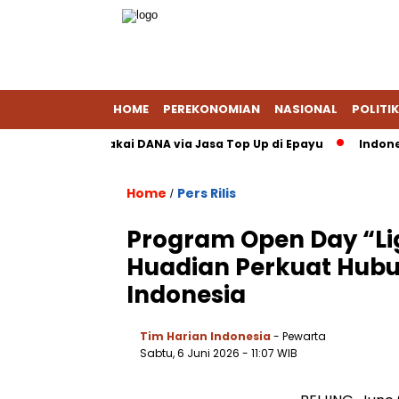
HOME
PEREKONOMIAN
NASIONAL
POLITIK
i Saldo PayPal Pakai DANA via Jasa Top Up di Epayu
Indonesia–
Home
Pers Rilis
/
Program Open Day “Lig
Huadian Perkuat Hubu
Indonesia
Tim Harian Indonesia
- Pewarta
Sabtu, 6 Juni 2026
- 11:07 WIB