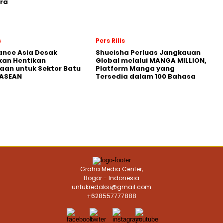
ra
s
Pers Rilis
nance Asia Desak
Shueisha Perluas Jangkauan
kan Hentikan
Global melalui MANGA MILLION,
an untuk Sektor Batu
Platform Manga yang
 ASEAN
Tersedia dalam 100 Bahasa
Graha Media Center,
Bogor - Indonesia
untukredaksi@gmail.com
+628557777888