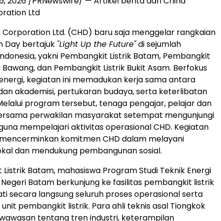
6, 2026 /PRNewswire/ — Artikel berita dari China
ration Ltd
 Corporation Ltd. (CHD) baru saja menggelar rangkaian
n Day bertajuk
"Light Up the Future"
di sejumlah
Indonesia, yakni Pembangkit Listrik Batam, Pembangkit
n Bawang, dan Pembangkit Listrik Bukit Asam. Berfokus
energi, kegiatan ini memadukan kerja sama antara
 dan akademisi, pertukaran budaya, serta keterlibatan
elalui program tersebut, tenaga pengajar, pelajar dan
ersama perwakilan masyarakat setempat mengunjungi
 guna mempelajari aktivitas operasional CHD. Kegiatan
a mencerminkan komitmen CHD dalam melayani
okal dan mendukung pembangunan sosial.
 Listrik Batam, mahasiswa Program Studi Teknik Energi
k Negeri Batam berkunjung ke fasilitas pembangkit listrik
 secara langsung seluruh proses operasional serta
nit pembangkit listrik. Para ahli teknis asal Tiongkok
 wawasan tentang tren industri, keterampilan