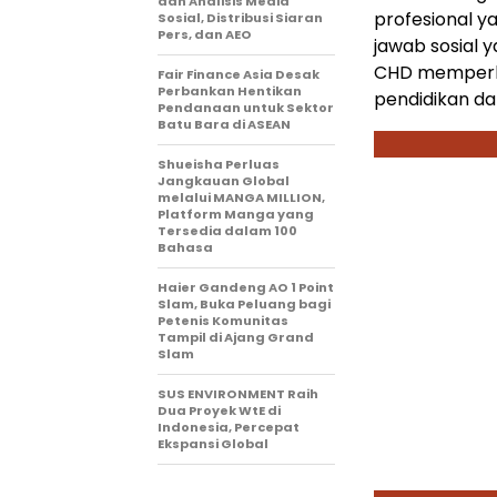
dan Analisis Media
profesional y
Sosial, Distribusi Siaran
Pers, dan AEO
jawab sosial y
CHD memperkua
Fair Finance Asia Desak
Perbankan Hentikan
pendidikan da
Pendanaan untuk Sektor
Batu Bara di ASEAN
Shueisha Perluas
Jangkauan Global
melalui MANGA MILLION,
Platform Manga yang
Tersedia dalam 100
Bahasa
Haier Gandeng AO 1 Point
Slam, Buka Peluang bagi
Petenis Komunitas
Tampil di Ajang Grand
Slam
SUS ENVIRONMENT Raih
Dua Proyek WtE di
Indonesia, Percepat
Ekspansi Global