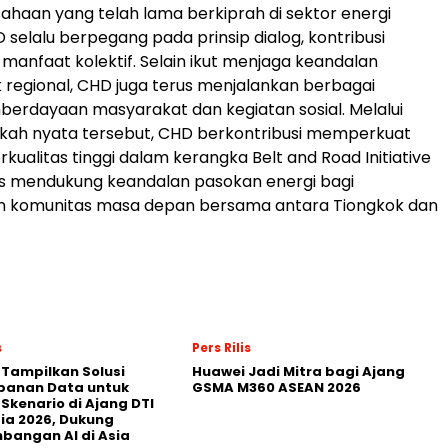
ahaan yang telah lama berkiprah di sektor energi
 selalu berpegang pada prinsip dialog, kontribusi
manfaat kolektif. Selain ikut menjaga keandalan
ik regional, CHD juga terus menjalankan berbagai
erdayaan masyarakat dan kegiatan sosial. Melalui
gkah nyata tersebut, CHD berkontribusi memperkuat
kualitas tinggi dalam kerangka Belt and Road Initiative
gus mendukung keandalan pasokan energi bagi
komunitas masa depan bersama antara Tiongkok dan
s
Pers Rilis
 Tampilkan Solusi
Huawei Jadi Mitra bagi Ajang
panan Data untuk
GSMA M360 ASEAN 2026
 Skenario di Ajang DTI
ia 2026, Dukung
angan AI di Asia