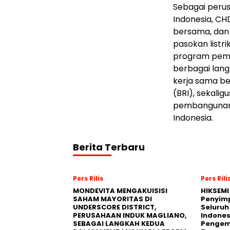
Sebagai perus
Indonesia, CHD
bersama, dan 
pasokan listr
program pemb
berbagai lan
kerja sama ber
(BRI), sekali
pembangunan 
Indonesia.
Berita Terbaru
Pers Rilis
Pers Rili
MONDEVITA MENGAKUISISI
HIKSEMI
SAHAM MAYORITAS DI
Penyim
UNDERSCORE DISTRICT,
Seluruh
PERUSAHAAN INDUK MAGLIANO,
Indones
SEBAGAI LANGKAH KEDUA
Pengemb