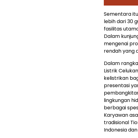
Sementara itu
lebih dari 30
fasilitas utam
Dalam kunjun
mengenai pros
rendah yang d
Dalam rangka 
Listrik Celuk
kelistrikan bag
presentasi ya
pembangkitan 
lingkungan hi
berbagai spes
Karyawan asal
tradisional 
Indonesia dan