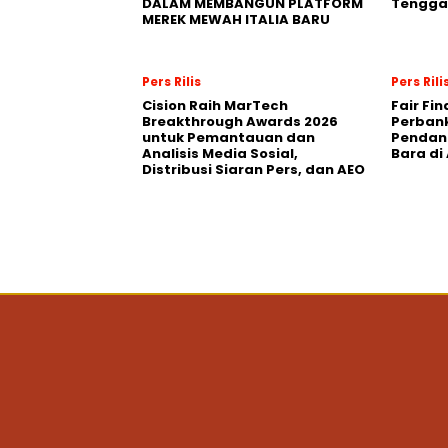
DALAM MEMBANGUN PLATFORM
Tengga
MEREK MEWAH ITALIA BARU
Pers Rilis
Pers Rili
Cision Raih MarTech
Fair Fi
Breakthrough Awards 2026
Perban
untuk Pemantauan dan
Pendana
Analisis Media Sosial,
Bara di
Distribusi Siaran Pers, dan AEO