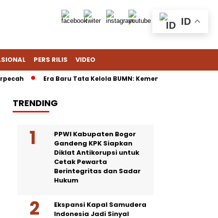
ID
ASIONAL
PERS RILIS
VIDEO
cah
Era Baru Tata Kelola BUMN: Kementerian Fokus Regulasi
TRENDING
PPWI Kabupaten Bogor
Gandeng KPK Siapkan
Diklat Antikorupsi untuk
Cetak Pewarta
Berintegritas dan Sadar
Hukum
Ekspansi Kapal Samudera
Indonesia Jadi Sinyal