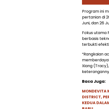
Program ini m
pertanian di 2
Juni, dan 26 J
Fokus utama 
berbasis tekno
terbukti efek
“Rangkaian a
memberdayakan
Xiang (Tracy)
keteranganny
Baca Juga:
MONDEVITA 
DISTRICT, P
KEDUA DALA
BARU