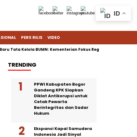
ID
ASIONAL
PERS RILIS
VIDEO
Tata Kelola BUMN: Kementerian Fokus Regulasi, Danantara Bisnis
TRENDING
PPWI Kabupaten Bogor
Gandeng KPK Siapkan
Diklat Antikorupsi untuk
Cetak Pewarta
Berintegritas dan Sadar
Hukum
Ekspansi Kapal Samudera
Indonesia Jadi Sinyal