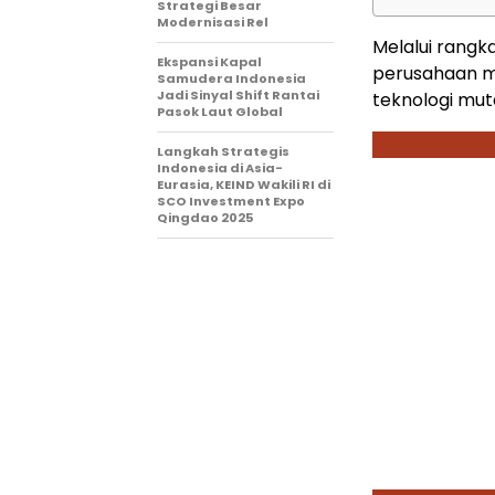
Strategi Besar
Modernisasi Rel
Melalui rangka
Ekspansi Kapal
perusahaan m
Samudera Indonesia
Jadi Sinyal Shift Rantai
teknologi mut
Pasok Laut Global
Langkah Strategis
Indonesia di Asia-
Eurasia, KEIND Wakili RI di
SCO Investment Expo
Qingdao 2025