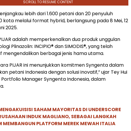
SCROLL TO RESUME CONTENT
enjangkau lebih dari 1.600 petani dan 20 penyuluh
0 kota melalui format hybrid, berlangsung pada 8 Mei, 12
uni 2025.
PIJAR adalah memperkenalkan dua produk unggulan
logi Plinazolin: INCIPIO® dan SIMODIS®, yang telah
tif mengendalikan berbagai jenis hama utama.
cara PIJAR ini menunjukkan komitmen Syngenta dalam
 petani Indonesia dengan solusi inovatif,” ujar Tey Hui
, Portfolio Manager Syngenta Indonesia, dalam
a.
MENGAKUISISI SAHAM MAYORITAS DI UNDERSCORE
ERUSAHAAN INDUK MAGLIANO, SEBAGAI LANGKAH
M MEMBANGUN PLATFORM MEREK MEWAH ITALIA