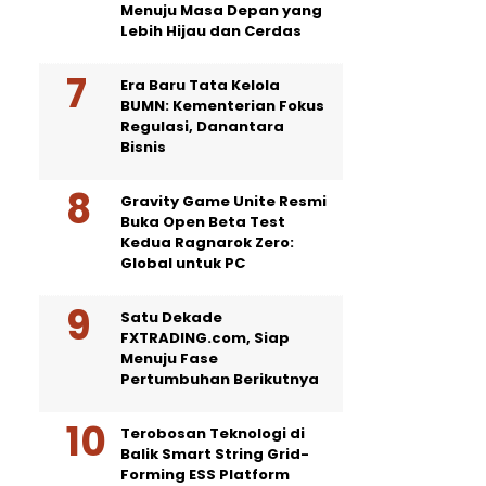
Menuju Masa Depan yang
Lebih Hijau dan Cerdas
Era Baru Tata Kelola
BUMN: Kementerian Fokus
Regulasi, Danantara
Bisnis
Gravity Game Unite Resmi
Buka Open Beta Test
Kedua Ragnarok Zero:
Global untuk PC
Satu Dekade
FXTRADING.com, Siap
Menuju Fase
Pertumbuhan Berikutnya
Terobosan Teknologi di
Balik Smart String Grid-
Forming ESS Platform