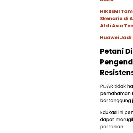
HIKSEMI Tam
Skenario di
AI di Asia T
Huawei Jadi
Petani D
Pengend
Resisten
PIJAR tidak h
pemahaman me
bertanggung 
Edukasi ini p
dapat merugi
pertanian.