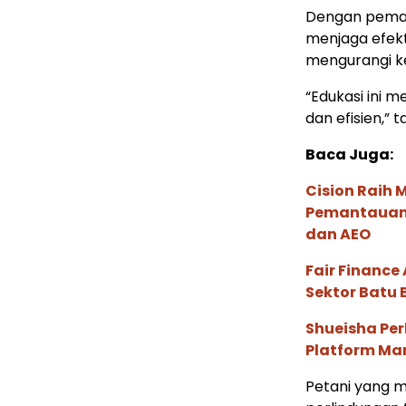
Dengan pemah
menjaga efekt
mengurangi k
“Edukasi ini 
dan efisien,” 
Baca Juga:
Cision Raih
Pemantauan d
dan AEO
Fair Financ
Sektor Batu 
Shueisha Pe
Platform Ma
Petani yang 