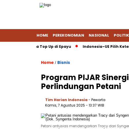
HOME
PEREKONOMIAN
NASIONAL
POLITIK
i DANA via Jasa Top Up di Epayu
Indonesia–UE Pilih Keterbuka
Home
Bisnis
/
Program PIJAR Sinergi
Perlindungan Petani
Tim Harian Indonesia
- Pewarta
Kamis, 7 Agustus 2025
- 13:37 WIB
Petani antusias mendengarkan Tracy dari Synge