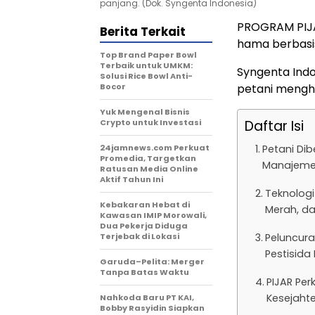
panjang. (Dok. Syngenta Indonesia)
PROGRAM PIJAR
Berita Terkait
hama berbasis
Top Brand Paper Bowl
Terbaik untuk UMKM:
Syngenta Indo
Solusi Rice Bowl Anti-
Bocor
petani mengha
Yuk Mengenal Bisnis
Crypto untuk Investasi
Daftar Isi
24jamnews.com Perkuat
Petani Di
Promedia, Targetkan
Manajemen
Ratusan Media Online
Aktif Tahun Ini
Teknologi
Kebakaran Hebat di
Merah, d
Kawasan IMIP Morowali,
Dua Pekerja Diduga
Terjebak di Lokasi
Peluncura
Pestisida
Garuda–Pelita: Merger
Tanpa Batas Waktu
PIJAR Pe
Kesejaht
Nahkoda Baru PT KAI,
Bobby Rasyidin Siapkan