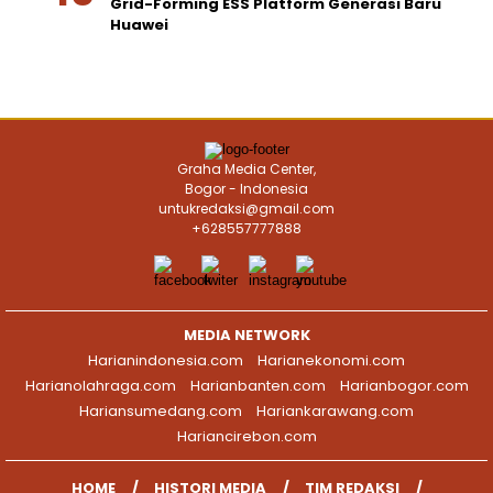
Grid-Forming ESS Platform Generasi Baru
Huawei
Graha Media Center,
Bogor - Indonesia
untukredaksi@gmail.com
+628557777888
MEDIA NETWORK
Harianindonesia.com
Harianekonomi.com
Harianolahraga.com
Harianbanten.com
Harianbogor.com
Hariansumedang.com
Hariankarawang.com
Hariancirebon.com
HOME
HISTORI MEDIA
TIM REDAKSI