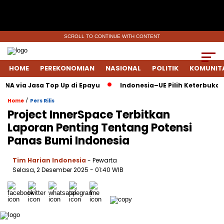
SCROLL TO CONTINUE WITH CONTENT
HOME
PEREKONOMIAN
NASIONAL
POLITIK
KOMUNIT
via Jasa Top Up di Epayu
Indonesia–UE Pilih Keterbukaan: FT
/
Home
Pers Rilis
Project InnerSpace Terbitkan
Laporan Penting Tentang Potensi
Panas Bumi Indonesia
Tim Harian Indonesia
- Pewarta
Selasa, 2 Desember 2025
- 01:40 WIB