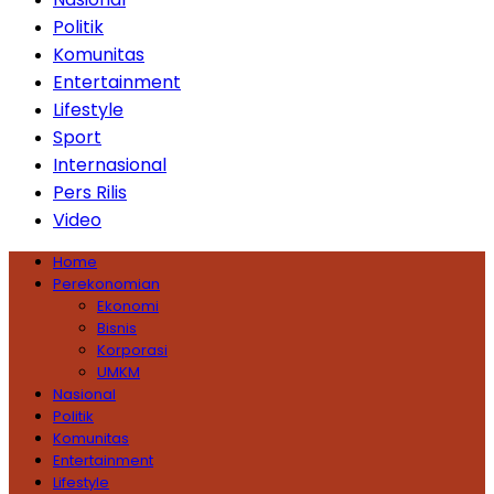
Politik
Komunitas
Entertainment
Lifestyle
Sport
Internasional
Pers Rilis
Video
Home
Perekonomian
Ekonomi
Bisnis
Korporasi
UMKM
Nasional
Politik
Komunitas
Entertainment
Lifestyle