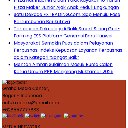
Pizza Hut Indonesia dan TUKR Rayakan 10 Tahun
Pizza Maker Junior Ajak Anak Peduli Lingkungan
Satu Dekade FXTRADING.com, Siap Menuju Fase
Pertumbuhan Berikutnya
Terobosan Teknologi di Balik Smart String Grid-
Forming ESS Platform Generasi Baru Huawei
Masyarakat Semakin Puas dalam Pelayanan
Perpusnas: Indeks Kepuasan Layanan Perpusnas
dalam Kategori ”Sangat Baik”
Mentan Amran Sulaiman Masuk Bursa Calon
Ketua Umum PPP Menjelang Muktamar 2025
Graha Media Center,
Bogor - Indonesia
untukredaksi@gmail.com
+628557777888
MEDIA NETWORK