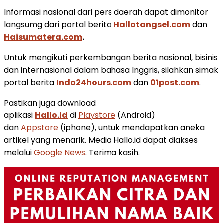
Informasi nasional dari pers daerah dapat dimonitor
langsumg dari portal berita
Hallotangsel.com
dan
Haisumatera.com
.
Untuk mengikuti perkembangan berita nasional, bisinis
dan internasional dalam bahasa Inggris, silahkan simak
portal berita
Indo24hours.com
dan
01post.com
.
Pastikan juga download
aplikasi
Hallo.id
di
Playstore
(Android)
dan
Appstore
(iphone), untuk mendapatkan aneka
artikel yang menarik. Media Hallo.id dapat diakses
melalui
Google News
. Terima kasih.