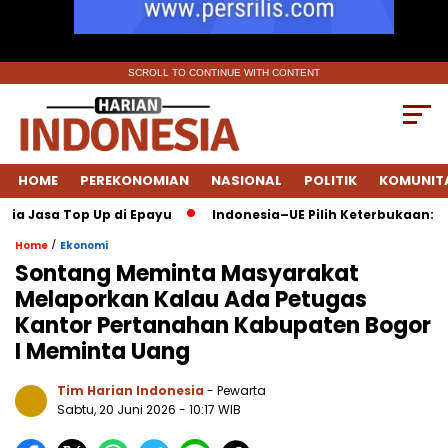
SCROLL TO CONTINUE WITH CONTENT
HOME
PEREKONOMIAN
NASIONAL
POLITIK
KOMUNIT
a Jasa Top Up di Epayu
Indonesia–UE Pilih Keterbukaan: FTA 
/
Home
Ekonomi
Sontang Meminta Masyarakat
Melaporkan Kalau Ada Petugas
Kantor Pertanahan Kabupaten Bogor
I Meminta Uang
Tim Harian Indonesia
- Pewarta
Sabtu, 20 Juni 2026
- 10:17 WIB