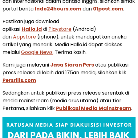
dan internasional dalam bahasa Inggris, silahkan simak
portal berita
Indo24hours.com
dan
01post.com
.
Pastikan juga download
aplikasi
Hallo.id
di
Playstore
(Android)
dan
Appstore
(iphone), untuk mendapatkan aneka
artikel yang menarik. Media Hallo.id dapat diakses
melalui
Google News
. Terima kasih.
Kami juga melayani
Jasa Siaran Pers
atau publikasi
press release di lebih dari 175an media, silahkan klik
Persrilis.com
Sedangkan untuk publikasi press release serentak di
media mainstream (media arus utama) atau Tier
Pertama, silahkan klik
Publikasi Media Mainstream
.