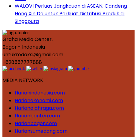
WALOVI Perluas Jangkauan di ASEAN, Gandeng
Hong Xin Da untuk Perkuat Distribusi Produk di
Singapura
Graha Media Center,
Bogor - Indonesia
untukredaksi@gmail.com
+628557777888
MEDIA NETWORK
Harianindonesia.com
Harianekonomi.com
Harianolahraga.com
Harianbanten.com
Harianbogor.com
Hariansumedang.com