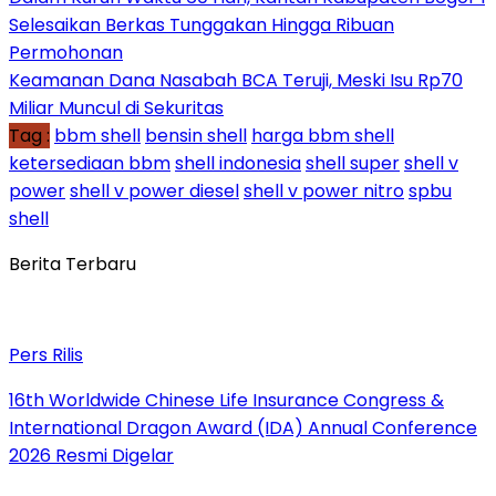
Selesaikan Berkas Tunggakan Hingga Ribuan
Permohonan
Keamanan Dana Nasabah BCA Teruji, Meski Isu Rp70
Miliar Muncul di Sekuritas
Tag :
bbm shell
bensin shell
harga bbm shell
ketersediaan bbm
shell indonesia
shell super
shell v
power
shell v power diesel
shell v power nitro
spbu
shell
Berita Terbaru
Pers Rilis
16th Worldwide Chinese Life Insurance Congress &
International Dragon Award (IDA) Annual Conference
2026 Resmi Digelar