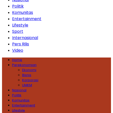
Politik
Komunitas
Entertainment
Lifestyle
Sport
Internasional
Pers Rilis
Video
Home
Perekonomian
Ekonomi
Bisnis
Korporasi
UMKM
Nasional
Politik
Komunitas
Entertainment
Lifestyle