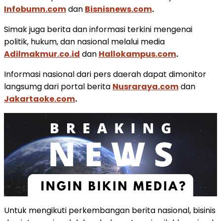
Infobumn.com
dan
Bisnisnews.com
.
Simak juga berita dan informasi terkini mengenai
politik, hukum, dan nasional melalui media
Adilmakmur.co.id
dan
Hallokampus.com
.
Informasi nasional dari pers daerah dapat dimonitor
langsumg dari portal berita
Nusraraya.com
dan
Jakartaoke.com
.
Untuk mengikuti perkembangan berita nasional, bisinis