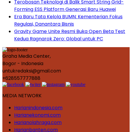
Terobosan Teknologi di Balik Smart String Grid-
Forming ESS Platform Generasi Baru Huawei
Era Baru Tata Kelola BUMN: Kementerian Fokus
Regulasi, Danantara Bisnis
Gravity Game Unite Resmi Buka Open Beta Test
Kedua Ragnarok Zero: Global untuk PC
Graha Media Center,
Bogor - Indonesia
untukredaksi@gmail.com
+628557777888
MEDIA NETWORK
Harianindonesia.com
Harianekonomi.com
Harianolahraga.com
Harianbanten.com