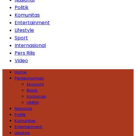
Politik
Komunitas
Entertainment
Lifestyle
Sport
Internasional
Pers Rilis
Video
Home
Perekonomian
Ekonomi
Bisnis
Korporasi
UMKM
Nasional
Politik
Komunitas
Entertainment
Lifestyle