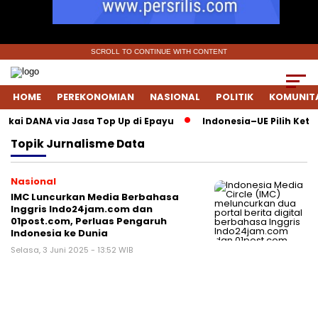
SCROLL TO CONTINUE WITH CONTENT
HOME
PEREKONOMIAN
NASIONAL
POLITIK
KOMUNIT
Pakai DANA via Jasa Top Up di Epayu
Indonesia–UE Pilih Keter
Topik
Jurnalisme Data
Nasional
IMC Luncurkan Media Berbahasa
Inggris Indo24jam.com dan
01post.com, Perluas Pengaruh
Indonesia ke Dunia
Selasa, 3 Juni 2025 - 13:52 WIB