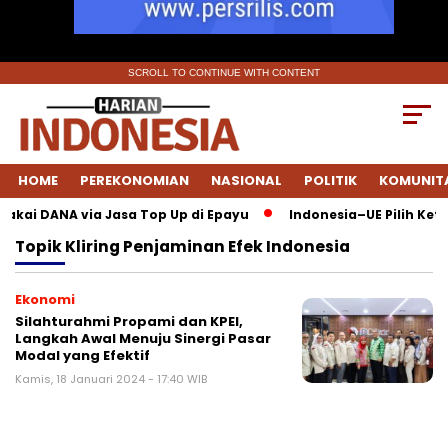
SCROLL TO CONTINUE WITH CONTENT
HOME
PEREKONOMIAN
NASIONAL
POLITIK
KOMUNIT
 Pakai DANA via Jasa Top Up di Epayu
Indonesia–UE Pilih Kete
Topik
Kliring Penjaminan Efek Indonesia
Ekonomi
Silahturahmi Propami dan KPEI,
Langkah Awal Menuju Sinergi Pasar
Modal yang Efektif
Kamis, 18 Januari 2024 - 17:40 WIB