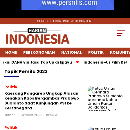
SCROLL TO CONTINUE WITH CONTENT
HOME
PEREKONOMIAN
NASIONAL
POLITIK
KOMUNIT
Pakai DANA via Jasa Top Up di Epayu
Indonesia–UE Pilih Kete
Topik
Pemilu 2023
Politik
Kaesang Pangarep Ungkap Alasan
Kenakan Kaos Bergambar Prabowo
Subianto Saat Kunjungan PSI ke
Kertanegara
Jumat, 13 Oktober 2023 - 19:44 WIB
Politik