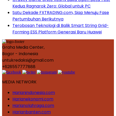
Kedua Ragnarok Zero: Global untuk PC
Satu Dekade FXTRADING.com, Siap Menuju Fase
Pertumbuhan Berikutnya
Terobosan Teknologi di Balik Smart String Grid-
Forming ESS Platform Generasi Baru Huawei
Graha Media Center,
Bogor - Indonesia
untukredaksi@gmail.com
+628557777888
MEDIA NETWORK
Harianindonesia.com
Harianekonomi.com
Harianolahraga.com
Harianbanten.com