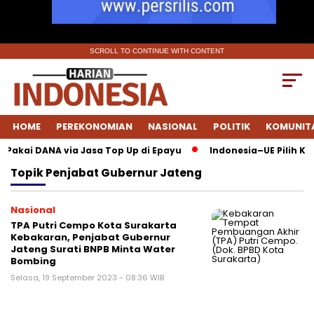
SCROLL TO CONTINUE WITH CONTENT
HOME
PEREKONOMIAN
NASIONAL
POLITIK
KOMUNIT
l Pakai DANA via Jasa Top Up di Epayu
Indonesia–UE Pilih Ket
Topik
Penjabat Gubernur Jateng
Nasional
TPA Putri Cempo Kota Surakarta
Kebakaran, Penjabat Gubernur
Jateng Surati BNPB Minta Water
Bombing
Selasa, 19 September 2023 - 08:36 WIB