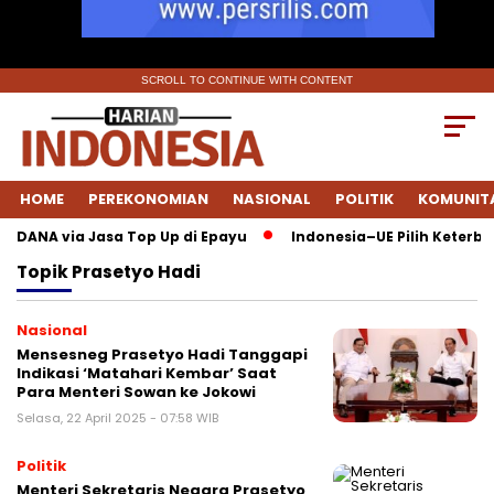
SCROLL TO CONTINUE WITH CONTENT
HOME
PEREKONOMIAN
NASIONAL
POLITIK
KOMUNIT
ai DANA via Jasa Top Up di Epayu
Indonesia–UE Pilih Keterbuk
Topik
Prasetyo Hadi
Nasional
Mensesneg Prasetyo Hadi Tanggapi
Indikasi ‘Matahari Kembar’ Saat
Para Menteri Sowan ke Jokowi
Selasa, 22 April 2025 - 07:58 WIB
Politik
Menteri Sekretaris Negara Prasetyo