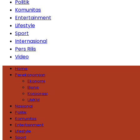
Politik
Komunitas
Entertainment
Lifestyle
Sport
Internasional
Pers Rilis
Video
Home
Perekonomian
Ekonomi
Bisnis
Korporasi
UMKM
Nasional
Politik
Komunitas
Entertainment
Lifestyle
Sport