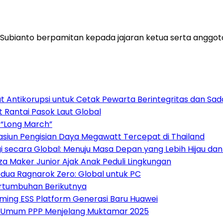
ianto berpamitan kepada jajaran ketua serta anggota K
 Antikorupsi untuk Cetak Pewarta Berintegritas dan Sa
t Rantai Pasok Laut Global
 “Long March”
asiun Pengisian Daya Megawatt Tercepat di Thailand
 secara Global: Menuju Masa Depan yang Lebih Hijau da
za Maker Junior Ajak Anak Peduli Lingkungan
dua Ragnarok Zero: Global untuk PC
ertumbuhan Berikutnya
rming ESS Platform Generasi Baru Huawei
a Umum PPP Menjelang Muktamar 2025