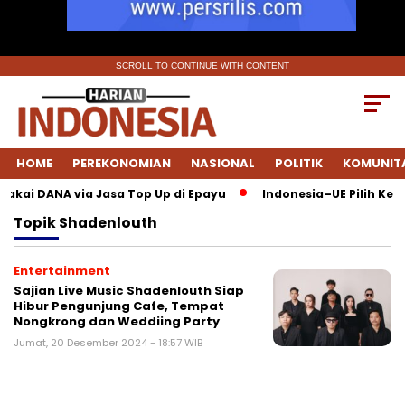
SCROLL TO CONTINUE WITH CONTENT
HOME
PEREKONOMIAN
NASIONAL
POLITIK
KOMUNIT
 Pakai DANA via Jasa Top Up di Epayu
Indonesia–UE Pilih Kete
Topik
Shadenlouth
Entertainment
Sajian Live Music Shadenlouth Siap
Hibur Pengunjung Cafe, Tempat
Nongkrong dan Weddiing Party
Jumat, 20 Desember 2024 - 18:57 WIB