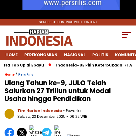
SCROLL TO CONTINUE WITH CONTENT
HOME
PEREKONOMIAN
NASIONAL
POLITIK
KOMUNIT
Jasa Top Up di Epayu
Indonesia–UE Pilih Keterbukaan: FTA D
/
Home
Pers Rilis
Ulang Tahun ke-9, JULO Telah
Salurkan 27 Triliun untuk Modal
Usaha hingga Pendidikan
Tim Harian Indonesia
- Pewarta
Selasa, 23 Desember 2025
- 06:22 WIB