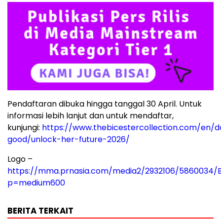
Pendaftaran dibuka hingga tanggal 30 April. Untuk
informasi lebih lanjut dan untuk mendaftar,
kunjungi:
https://www.thebicestercollection.com/en/d
good/unlock-her-future-2026/
Logo –
https://mma.prnasia.com/media2/2932106/5860034/B
p=medium600
BERITA TERKAIT