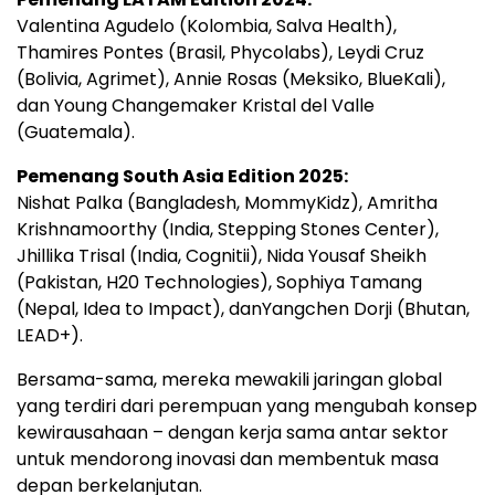
Valentina Agudelo (Kolombia, Salva Health),
Thamires Pontes (Brasil, Phycolabs), Leydi Cruz
(Bolivia, Agrimet), Annie Rosas (Meksiko, BlueKali),
dan Young Changemaker Kristal del Valle
(Guatemala).
Pemenang South Asia Edition 2025:
Nishat Palka (Bangladesh, MommyKidz), Amritha
Krishnamoorthy (India, Stepping Stones Center),
Jhillika Trisal (India, Cognitii), Nida Yousaf Sheikh
(Pakistan, H20 Technologies), Sophiya Tamang
(Nepal, Idea to Impact), danYangchen Dorji (Bhutan,
LEAD+).
Bersama-sama, mereka mewakili jaringan global
yang terdiri dari perempuan yang mengubah konsep
kewirausahaan – dengan kerja sama antar sektor
untuk mendorong inovasi dan membentuk masa
depan berkelanjutan.