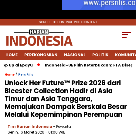
SCROLL TO CONTINUE WITH CONTENT
HOME
PEREKONOMIAN
NASIONAL
POLITIK
KOMUNIT
p di Epayu
Indonesia–UE Pilih Keterbukaan: FTA Disepakati 
/
Home
Pers Rilis
Unlock Her Future™ Prize 2026 dari
Bicester Collection Hadir di Asia
Timur dan Asia Tenggara,
Memajukan Dampak Berskala Besar
Melalui Kepemimpinan Perempuan
Tim Harian Indonesia
- Pewarta
Senin, 16 Maret 2026
- 01:00 WIB