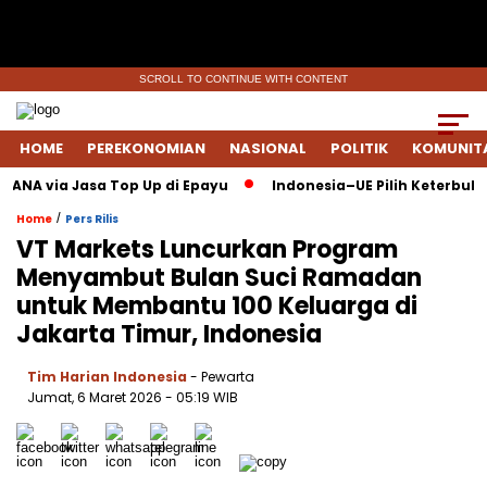
SCROLL TO CONTINUE WITH CONTENT
HOME
PEREKONOMIAN
NASIONAL
POLITIK
KOMUNIT
ANA via Jasa Top Up di Epayu
Indonesia–UE Pilih Keterbukaan
/
Home
Pers Rilis
VT Markets Luncurkan Program
Menyambut Bulan Suci Ramadan
untuk Membantu 100 Keluarga di
Jakarta Timur, Indonesia
Tim Harian Indonesia
- Pewarta
Jumat, 6 Maret 2026
- 05:19 WIB