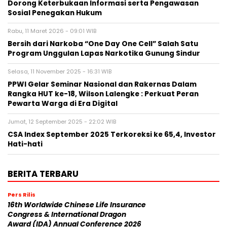
Dorong Keterbukaan Informasi serta Pengawasan
Sosial Penegakan Hukum
Rabu, 11 Maret 2026 - 09:01 WIB
Bersih dari Narkoba “One Day One Cell” Salah Satu
Program Unggulan Lapas Narkotika Gunung Sindur
Selasa, 11 November 2025 - 16:31 WIB
PPWI Gelar Seminar Nasional dan Rakernas Dalam
Rangka HUT ke-18, Wilson Lalengke : Perkuat Peran
Pewarta Warga di Era Digital
Jumat, 12 September 2025 - 22:02 WIB
CSA Index September 2025 Terkoreksi ke 65,4, Investor
Hati-hati
BERITA TERBARU
Pers Rilis
16th Worldwide Chinese Life Insurance
Congress & International Dragon
Award (IDA) Annual Conference 2026