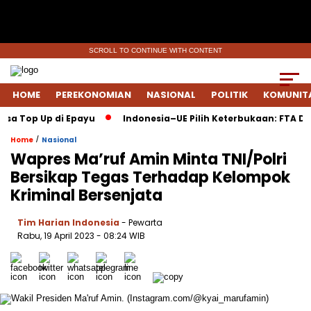
SCROLL TO CONTINUE WITH CONTENT
HOME
PEREKONOMIAN
NASIONAL
POLITIK
KOMUNIT
a Top Up di Epayu
Indonesia–UE Pilih Keterbukaan: FTA Dise
/
Home
Nasional
Wapres Ma’ruf Amin Minta TNI/Polri
Bersikap Tegas Terhadap Kelompok
Kriminal Bersenjata
Tim Harian Indonesia
- Pewarta
Rabu, 19 April 2023
- 08:24 WIB