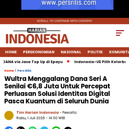
SCROLL TO CONTINUE WITH CONTENT
HOME
PEREKONOMIAN
NASIONAL
POLITIK
KOMUNIT
DANA via Jasa Top Up di Epayu
Indonesia–UE Pilih Keterbukaa
/
Home
Pers Rilis
Wultra Menggalang Dana Seri A
Senilai €6,8 Juta Untuk Percepat
Perluasan Solusi Identitas Digital
Pasca Kuantum di Seluruh Dunia
Tim Harian Indonesia
- Pewarta
Rabu, 1 Juli 2026
- 14:00 WIB