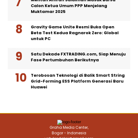
Calon Ketua Umum PPP Menjelang
Muktamar 2025
Gravity Game Unite Resmi Buka Open
Beta Test Kedua Ragnarok Zero: Global
untuk PC
Satu Dekade FXTRADING.com, Siap Menuju
Fase Pertumbuhan Berikutnya
Terobosan Teknologi di Balik Smart String
Grid-Forming ESS Platform Generasi Baru
Huawei
Graha Media Center,
Bogor - Indonesia