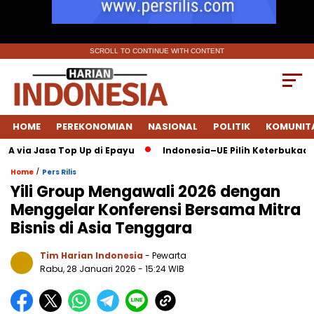
SCROLL TO CONTINUE WITH CONTENT
HOME
PEREKONOMIAN
NASIONAL
POLITIK
KOMUNIT
ia Jasa Top Up di Epayu
Indonesia–UE Pilih Keterbukaan: FTA
/
Home
Pers Rilis
Yili Group Mengawali 2026 dengan
Menggelar Konferensi Bersama Mitra
Bisnis di Asia Tenggara
Tim Harian Indonesia
- Pewarta
Rabu, 28 Januari 2026
- 15:24 WIB