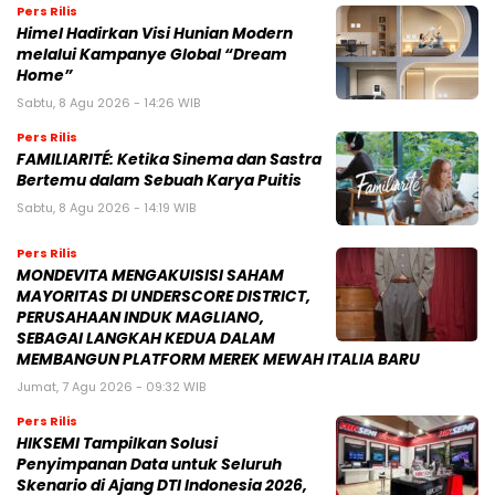
Pers Rilis
Himel Hadirkan Visi Hunian Modern
melalui Kampanye Global “Dream
Home”
Sabtu, 8 Agu 2026 - 14:26 WIB
Pers Rilis
FAMILIARITÉ: Ketika Sinema dan Sastra
Bertemu dalam Sebuah Karya Puitis
Sabtu, 8 Agu 2026 - 14:19 WIB
Pers Rilis
MONDEVITA MENGAKUISISI SAHAM
MAYORITAS DI UNDERSCORE DISTRICT,
PERUSAHAAN INDUK MAGLIANO,
SEBAGAI LANGKAH KEDUA DALAM
MEMBANGUN PLATFORM MEREK MEWAH ITALIA BARU
Jumat, 7 Agu 2026 - 09:32 WIB
Pers Rilis
HIKSEMI Tampilkan Solusi
Penyimpanan Data untuk Seluruh
Skenario di Ajang DTI Indonesia 2026,