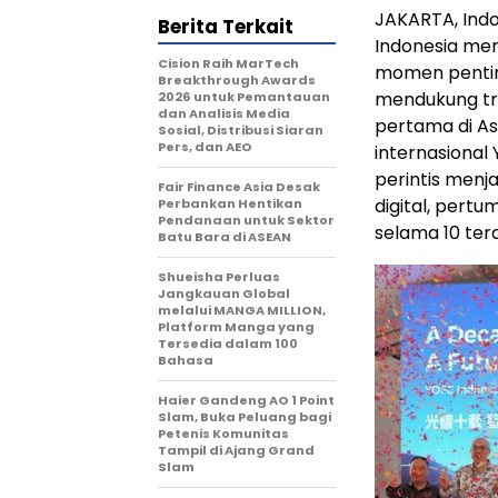
JAKARTA, Ind
Berita Terkait
Indonesia mer
Cision Raih MarTech
momen penting
Breakthrough Awards
mendukung tra
2026 untuk Pemantauan
dan Analisis Media
pertama di
As
Sosial, Distribusi Siaran
Pers, dan AEO
internasional
perintis menj
Fair Finance Asia Desak
digital, per
Perbankan Hentikan
Pendanaan untuk Sektor
selama 10 ter
Batu Bara di ASEAN
Shueisha Perluas
Jangkauan Global
melalui MANGA MILLION,
Platform Manga yang
Tersedia dalam 100
Bahasa
Haier Gandeng AO 1 Point
Slam, Buka Peluang bagi
Petenis Komunitas
Tampil di Ajang Grand
Slam