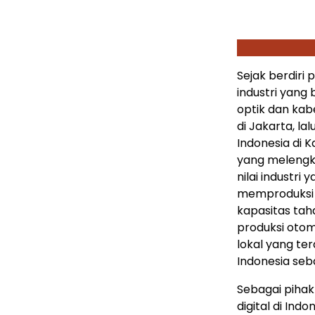
Sejak berdiri
industri yang
optik dan kabe
di
Jakarta
, la
Indonesia di
K
yang melengka
nilai industri
memproduksi 
kapasitas taha
produksi otoma
lokal yang te
Indonesia seba
Sebagai pihak
digital di
Indon