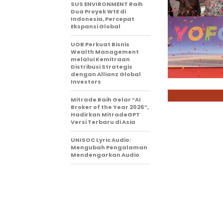
SUS ENVIRONMENT Raih
Dua Proyek WtE di
Indonesia, Percepat
Ekspansi Global
UOB Perkuat Bisnis
Wealth Management
melalui Kemitraan
Distribusi Strategis
dengan Allianz Global
Investors
Mitrade Raih Gelar “AI
Broker of the Year 2026”,
Hadirkan MitradeGPT
Versi Terbaru di Asia
UNISOC Lyric Audio:
Mengubah Pengalaman
Mendengarkan Audio