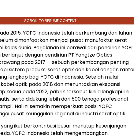
SCROLL TO RESUME CONTENT
 pada 2015, YOFC Indonesia telah berkembang dari lahan
 belum dimanfaatkan menjadi pusat manufaktur serat
l kelas dunia. Perjalanan ini berawal dari pendirian YOFI
lu berlanjut dengan pendirian PT Yangtze Optics
arawang
pada 2017 — sebuah perkembangan penting
pi sistem produksi serat optik dan kabel dengan rantai
 yang lengkap bagi YOFC di
Indonesia
. Setelah mulai
kabel optik pada 2018 dan menuntaskan ekspansi
p kedua pada 2022, pabrik tersebut kini dilengkapi lini
tis, serta didukung lebih dari 500 tenaga profesional
rampil. Hal ini semakin memperkuat posisi YOFC
gai pusat keunggulan regional di industri serat optik.
 yang ikut berkontribusi besar menutup kesenjangan
esia
, YOFC Indonesia telah mengembangkan