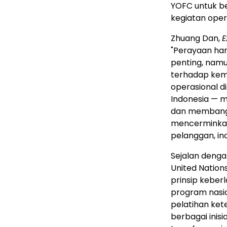
YOFC untuk 
kegiatan oper
Zhuang Dan,
E
"Perayaan har
penting, namu
terhadap ke
operasional 
Indonesia
— me
dan membangu
mencerminkan 
pelanggan, in
Sejalan deng
United Natio
prinsip keberl
program nasi
pelatihan ket
berbagai inis