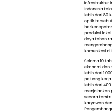
infrastruktur 
Indonesia tel
lebih dari 80
optik tersebu
berkecepatan 
produksi loka
daya tahan ra
mengembangka
komunikasi di
Selama 10 tah
ekonomi dan s
lebih dari 1.
peluang kerja
lebih dari 400
menjalankan 
secara terstr
karyawan deng
Pengembangan