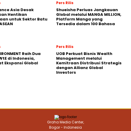
s
Pers Rilis
nance Asia Desak
Shueisha Perluas Jangkauan
kan Hentikan
Global melalui MANGA MILLION,
an untuk Sektor Batu
Platform Manga yang
 ASEAN
Tersedia dalam 100 Bahasa
s
Pers Rilis
VIRONMENT Raih Dua
UOB Perkuat Bisnis Wealth
WtE di Indonesia,
Management melalui
t Ekspansi Global
Kemitraan Distribusi Strategis
dengan Allianz Global
Investors
Graha Media Center,
Bogor - Indonesia