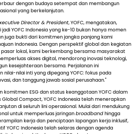
berbaur dengan budaya setempat dan membangun
asional yang berkelanjutan.
xecutive Director & President
, YOFC, mengatakan,
i jadi YOFC Indonesia yang ke-10 bukan hanya momen
n juga bukti dari komitmen jangka panjang kami
majuan
Indonesia
. Dengan perspektif global dan kegiatan
di pasar lokal, kami berkembang bersama masyarakat
mperluas akses digital, mendorong inovasi teknologi,
n kesejahteraan bersama. Perjalanan ini
nilai-nilai inti yang dipegang YOFC: fokus pada
ovasi, dan tanggung jawab sosial perusahaan."
an komitmen ESG dan status keanggotaan YOFC dalam
ns Global Compact, YOFC Indonesia telah menerapkan
anjutan di seluruh lini operasional. Mulai dari mendukung
onal untuk memperluas jaringan
broadband
hingga
erampilan kerja dan penciptaan lapangan kerja inklusif,
iatif YOFC Indonesia telah selaras dengan agenda