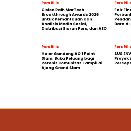
Pers Rilis
Pers Rili
Cision Raih MarTech
Fair Fi
Breakthrough Awards 2026
Perban
untuk Pemantauan dan
Pendana
Analisis Media Sosial,
Bara di
Distribusi Siaran Pers, dan AEO
Pers Rilis
Pers Rili
Haier Gandeng AO 1 Point
SUS EN
Slam, Buka Peluang bagi
Proyek 
Petenis Komunitas Tampil di
Percepa
Ajang Grand Slam