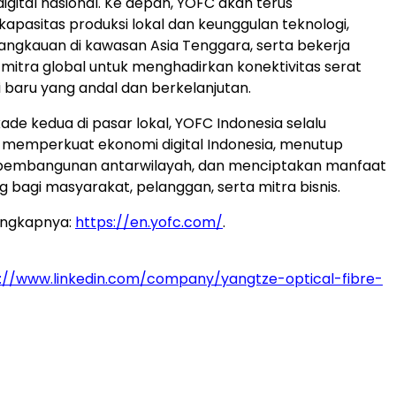
igital nasional. Ke depan, YOFC akan terus
pasitas produksi lokal dan keunggulan teknologi,
angkauan di kawasan
Asia Tenggara
, serta bekerja
itra global untuk menghadirkan konektivitas serat
i baru yang andal dan berkelanjutan.
de kedua di pasar lokal, YOFC Indonesia selalu
memperkuat ekonomi digital
Indonesia
, menutup
pembangunan antarwilayah, dan menciptakan manfaat
g bagi masyarakat, pelanggan, serta mitra bisnis.
engkapnya:
https://en.yofc.com/
.
://www.linkedin.com/company/yangtze-optical-fibre-