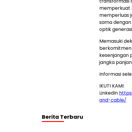
transformasi d
memperkuat ka
memperluas j
sama dengan m
optik generas
Memasuki deka
berkomitmen 
kesenjangan 
jangka panjan
Informasi sel
IKUTI KAMI:
LinkedIn
https
and-cable/
Berita Terbaru