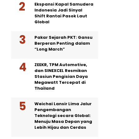
Ekspansi Kapal Samudera
Indonesia Jadi Sinyal
Shift Rantai Pasok Laut
Global
Pakar Sejarah PKT: Gansu
Berperan Penting dalam
“Long March”
ZEEKR, TPM Automotive,
dan SINEXCEL Resmikan
Stasiun Pengisian Daya
Megawatt Tercepat di
Thailand
Weichai Lansir Lima Jalur
Pengembangan
Teknologi secara Global:
Menuju Masa Depan yang
Lebih Hijau dan Cerdas