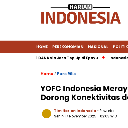
HOME
PEREKONOMIAN
NASIONAL
POLITIK
do PayPal Pakai DANA via Jasa Top Up di Epayu
Indonesia–UE P
Home
Pers Rilis
/
YOFC Indonesia Meraya
Dorong Konektivitas d
Tim Harian Indonesia
- Pewarta
Senin, 17 November 2025
- 02:03 WIB