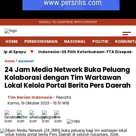
SCROLL TO CONTINUE WITH CONTENT
HOME
PEREKONOMIAN
NASIONAL
POLITIK
KOMUNIT
di Epayu
Indonesia–UE Pilih Keterbukaan: FTA Disepakati Sa
/
Home
Nasional
24 Jam Media Network Buka Peluang
Kolaborasi dengan Tim Wartawan
Lokal Kelola Portal Berita Pers Daerah
Tim Harian Indonesia
- Pewarta
Kamis, 19 Oktober 2023
- 15:51 WIB