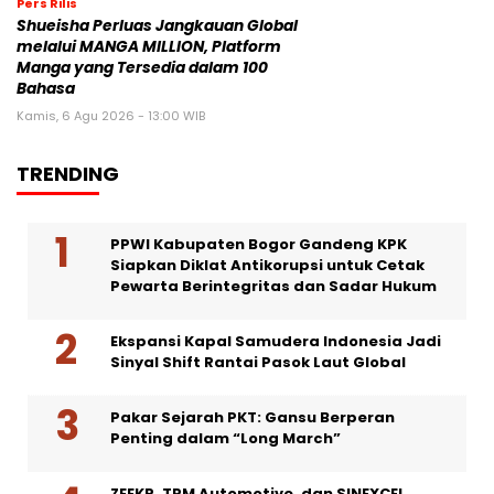
Pers Rilis
Shueisha Perluas Jangkauan Global
melalui MANGA MILLION, Platform
Manga yang Tersedia dalam 100
Bahasa
Kamis, 6 Agu 2026 - 13:00 WIB
TRENDING
PPWI Kabupaten Bogor Gandeng KPK
Siapkan Diklat Antikorupsi untuk Cetak
Pewarta Berintegritas dan Sadar Hukum
Ekspansi Kapal Samudera Indonesia Jadi
Sinyal Shift Rantai Pasok Laut Global
Pakar Sejarah PKT: Gansu Berperan
Penting dalam “Long March”
ZEEKR, TPM Automotive, dan SINEXCEL