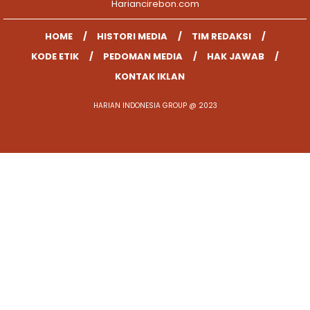
Hariancirebon.com
HOME
HISTORI MEDIA
TIM REDAKSI
KODE ETIK
PEDOMAN MEDIA
HAK JAWAB
KONTAK IKLAN
HARIAN INDONESIA GROUP @ 2023